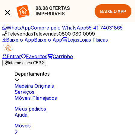
08.08 OFERTAS 
BAIXE O APP
IMPERDÍVEIS
WhatsApp
Compre pelo WhatsApp
55 41 74031865
Televendas
Televendas
0800 080 0099
Baixe o App
Baixe o App
Lojas
Lojas Físicas
Entrar
Favoritos
Carrinho
Informe o seu CEP
Departamentos
Madeira Originals
Serviços
Móveis Planejados
Meus pedidos
Ajuda
Móveis