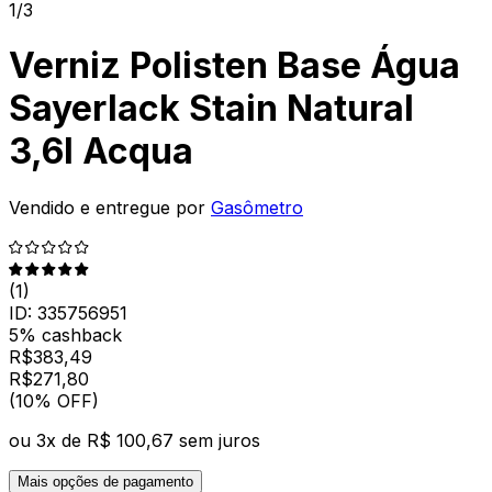
1/3
Verniz Polisten Base Água
Sayerlack Stain Natural
3,6l Acqua
Vendido e entregue por
Gasômetro
(
1
)
ID:
335756951
5% cashback
R$
383,49
R$
271
,
80
(10% OFF)
ou
3
x de
R$ 100,67
sem juros
Mais opções de pagamento