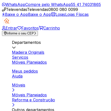
WhatsApp
Compre pelo WhatsApp
55 41 74031865
Televendas
Televendas
0800 080 0099
Baixe o App
Baixe o App
Lojas
Lojas Físicas
Entrar
Favoritos
Carrinho
Informe o seu CEP
Departamentos
Madeira Originals
Serviços
Móveis Planejados
Meus pedidos
Ajuda
Móveis
Móveis Planejados
Reforma e Construção
Outros departamentos