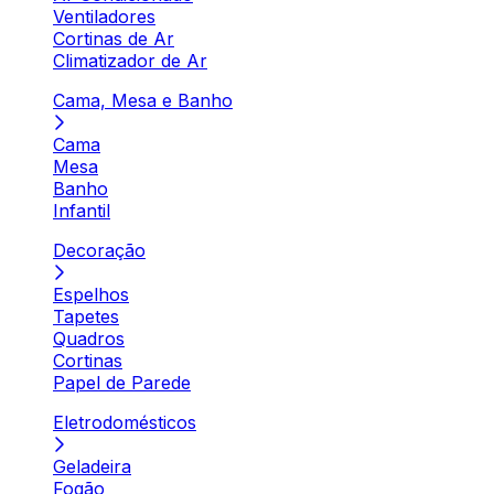
Ventiladores
Cortinas de Ar
Climatizador de Ar
Cama, Mesa e Banho
Cama
Mesa
Banho
Infantil
Decoração
Espelhos
Tapetes
Quadros
Cortinas
Papel de Parede
Eletrodomésticos
Geladeira
Fogão