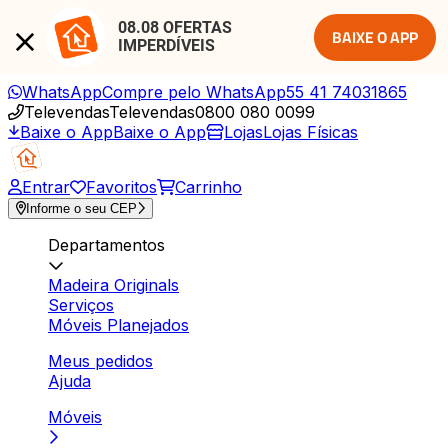
08.08 OFERTAS 
BAIXE O APP
IMPERDÍVEIS
WhatsApp
Compre pelo WhatsApp
55 41 74031865
Televendas
Televendas
0800 080 0099
Baixe o App
Baixe o App
Lojas
Lojas Físicas
Entrar
Favoritos
Carrinho
Informe o seu CEP
Departamentos
Madeira Originals
Serviços
Móveis Planejados
Meus pedidos
Ajuda
Móveis