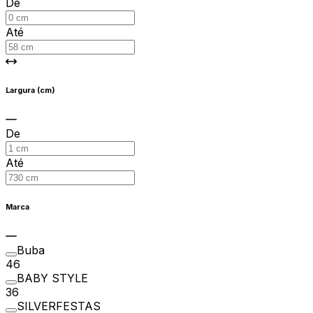
De
Até
Largura (cm)
De
Até
Marca
Buba
46
BABY STYLE
36
SILVERFESTAS