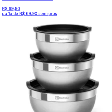
R$ 69,90
ou
1
x de
R$ 69,90
sem juros