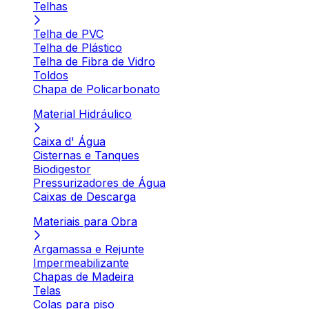
Telhas
Telha de PVC
Telha de Plástico
Telha de Fibra de Vidro
Toldos
Chapa de Policarbonato
Material Hidráulico
Caixa d' Água
Cisternas e Tanques
Biodigestor
Pressurizadores de Água
Caixas de Descarga
Materiais para Obra
Argamassa e Rejunte
Impermeabilizante
Chapas de Madeira
Telas
Colas para piso