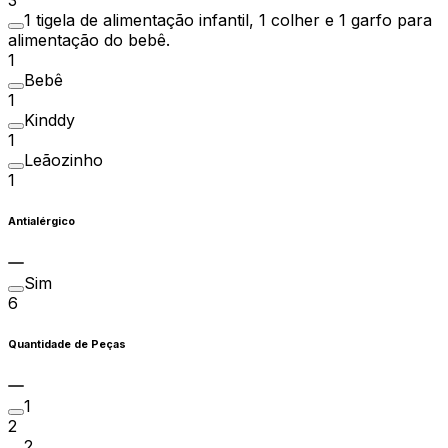
3
1 tigela de alimentação infantil, 1 colher e 1 garfo para
alimentação do bebê.
1
Bebê
1
Kinddy
1
Leãozinho
1
Antialérgico
Sim
6
Quantidade de Peças
1
2
2