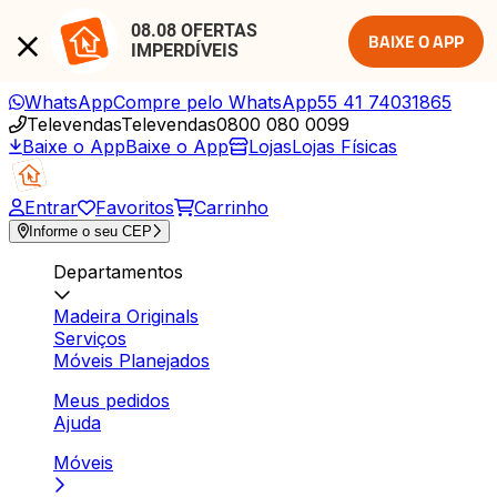
08.08 OFERTAS 
BAIXE O APP
IMPERDÍVEIS
WhatsApp
Compre pelo WhatsApp
55 41 74031865
Televendas
Televendas
0800 080 0099
Baixe o App
Baixe o App
Lojas
Lojas Físicas
Entrar
Favoritos
Carrinho
Informe o seu CEP
Departamentos
Madeira Originals
Serviços
Móveis Planejados
Meus pedidos
Ajuda
Móveis