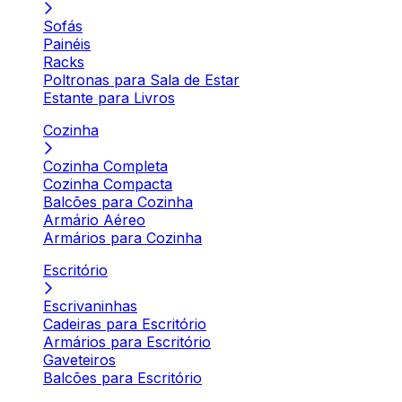
Sofás
Painéis
Racks
Poltronas para Sala de Estar
Estante para Livros
Cozinha
Cozinha Completa
Cozinha Compacta
Balcões para Cozinha
Armário Aéreo
Armários para Cozinha
Escritório
Escrivaninhas
Cadeiras para Escritório
Armários para Escritório
Gaveteiros
Balcões para Escritório