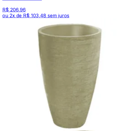
R$ 206,96
ou
2
x de
R$ 103,48
sem juros