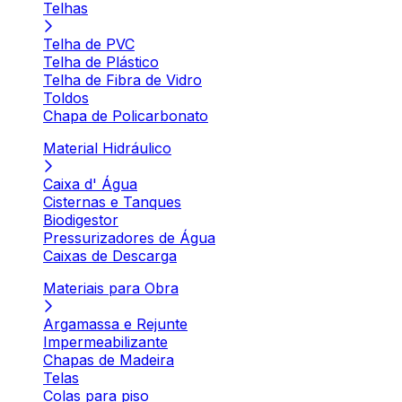
Telhas
Telha de PVC
Telha de Plástico
Telha de Fibra de Vidro
Toldos
Chapa de Policarbonato
Material Hidráulico
Caixa d' Água
Cisternas e Tanques
Biodigestor
Pressurizadores de Água
Caixas de Descarga
Materiais para Obra
Argamassa e Rejunte
Impermeabilizante
Chapas de Madeira
Telas
Colas para piso