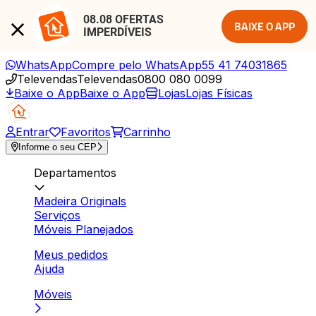
08.08 OFERTAS 
BAIXE O APP
IMPERDÍVEIS
WhatsApp
Compre pelo WhatsApp
55 41 74031865
Televendas
Televendas
0800 080 0099
Baixe o App
Baixe o App
Lojas
Lojas Físicas
Entrar
Favoritos
Carrinho
Informe o seu CEP
Departamentos
Madeira Originals
Serviços
Móveis Planejados
Meus pedidos
Ajuda
Móveis