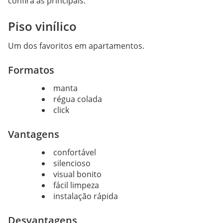
confira as principais:
Piso vinílico
Um dos favoritos em apartamentos.
Formatos
manta
régua colada
click
Vantagens
confortável
silencioso
visual bonito
fácil limpeza
instalação rápida
Desvantagens