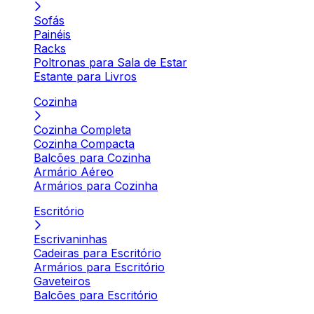
Sofás
Painéis
Racks
Poltronas para Sala de Estar
Estante para Livros
Cozinha
Cozinha Completa
Cozinha Compacta
Balcões para Cozinha
Armário Aéreo
Armários para Cozinha
Escritório
Escrivaninhas
Cadeiras para Escritório
Armários para Escritório
Gaveteiros
Balcões para Escritório