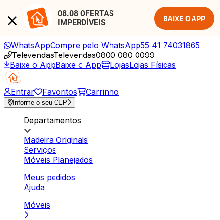
08.08 OFERTAS 
BAIXE O APP
IMPERDÍVEIS
WhatsApp
Compre pelo WhatsApp
55 41 74031865
Televendas
Televendas
0800 080 0099
Baixe o App
Baixe o App
Lojas
Lojas Físicas
Entrar
Favoritos
Carrinho
Informe o seu CEP
Departamentos
Madeira Originals
Serviços
Móveis Planejados
Meus pedidos
Ajuda
Móveis