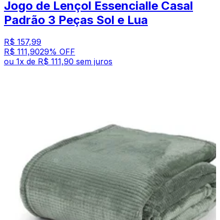
Jogo de Lençol Essencialle Casal
Padrão 3 Peças Sol e Lua
R$ 157,99
R$ 111,90
29
% OFF
ou
1
x de
R$ 111,90
sem juros