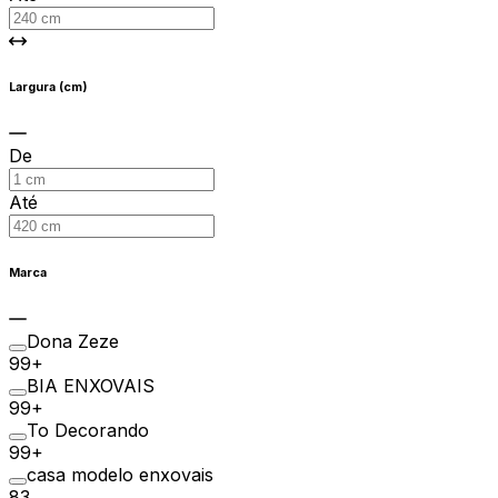
Largura (cm)
De
Até
Marca
Dona Zeze
99+
BIA ENXOVAIS
99+
To Decorando
99+
casa modelo enxovais
83