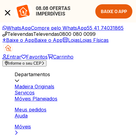
08.08 OFERTAS 
BAIXE O APP
IMPERDÍVEIS
WhatsApp
Compre pelo WhatsApp
55 41 74031865
Televendas
Televendas
0800 080 0099
Baixe o App
Baixe o App
Lojas
Lojas Físicas
Entrar
Favoritos
Carrinho
Informe o seu CEP
Departamentos
Madeira Originals
Serviços
Móveis Planejados
Meus pedidos
Ajuda
Móveis