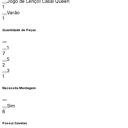
Jogo de Lençol Casal Queen
1
Varão
1
Quantidade de Peças
1
7
5
2
3
1
Necessita Montagem
Sim
8
Possui Gavetas