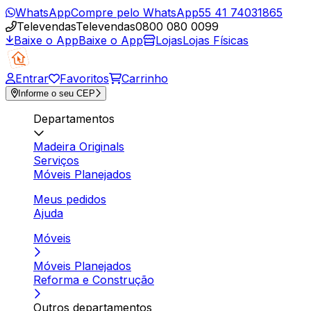
WhatsApp
Compre pelo WhatsApp
55 41 74031865
Televendas
Televendas
0800 080 0099
Baixe o App
Baixe o App
Lojas
Lojas Físicas
Entrar
Favoritos
Carrinho
Informe o seu CEP
Departamentos
Madeira Originals
Serviços
Móveis Planejados
Meus pedidos
Ajuda
Móveis
Móveis Planejados
Reforma e Construção
Outros departamentos