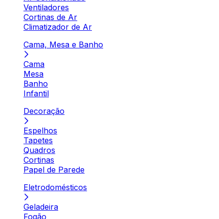
Ventiladores
Cortinas de Ar
Climatizador de Ar
Cama, Mesa e Banho
Cama
Mesa
Banho
Infantil
Decoração
Espelhos
Tapetes
Quadros
Cortinas
Papel de Parede
Eletrodomésticos
Geladeira
Fogão