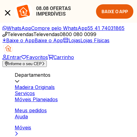
08.08 OFERTAS 
BAIXE O APP
IMPERDÍVEIS
WhatsApp
Compre pelo WhatsApp
55 41 74031865
Televendas
Televendas
0800 080 0099
Baixe o App
Baixe o App
Lojas
Lojas Físicas
Entrar
Favoritos
Carrinho
Informe o seu CEP
Departamentos
Madeira Originals
Serviços
Móveis Planejados
Meus pedidos
Ajuda
Móveis