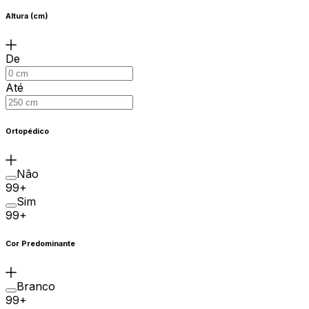
Altura (cm)
De
Até
Ortopédico
Não
99+
Sim
99+
Cor Predominante
Branco
99+