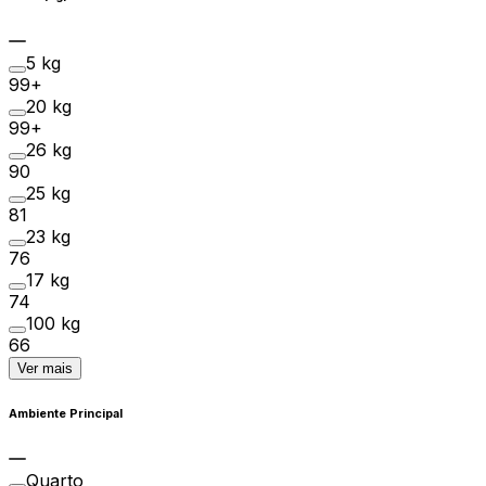
5 kg
99+
20 kg
99+
26 kg
90
25 kg
81
23 kg
76
17 kg
74
100 kg
66
Ver mais
Ambiente Principal
Quarto