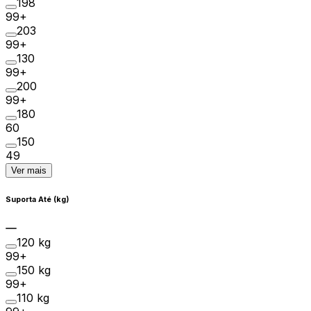
198
99+
203
99+
130
99+
200
99+
180
60
150
49
Ver mais
Suporta Até (kg)
120 kg
99+
150 kg
99+
110 kg