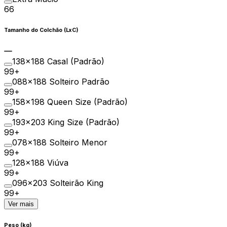
66
Tamanho do Colchão (LxC)
138×188 Casal (Padrão)
99+
088×188 Solteiro Padrão
99+
158×198 Queen Size (Padrão)
99+
193×203 King Size (Padrão)
99+
078×188 Solteiro Menor
99+
128×188 Viúva
99+
096×203 Solteirão King
99+
Ver mais
Peso (kg)