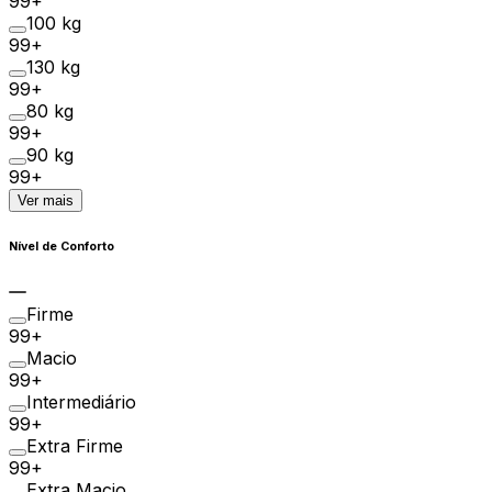
99+
100 kg
99+
130 kg
99+
80 kg
99+
90 kg
99+
Ver mais
Nível de Conforto
Firme
99+
Macio
99+
Intermediário
99+
Extra Firme
99+
Extra Macio