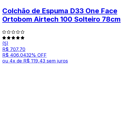
Colchão de Espuma D33 One Face
Ortobom Airtech 100 Solteiro 78cm
(5)
R$ 707,70
R$ 406,04
32
% OFF
ou
4
x de
R$ 119,43
sem juros