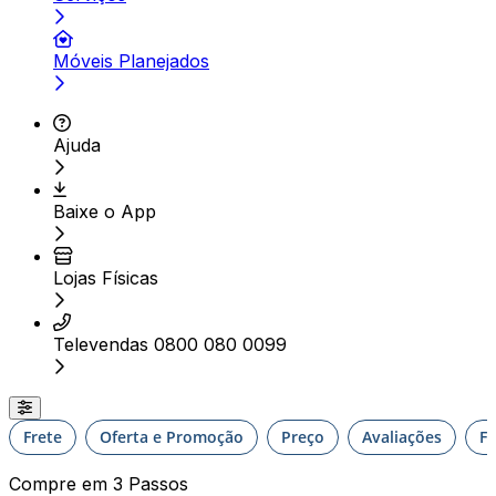
Móveis Planejados
Ajuda
Baixe o App
Lojas Físicas
Televendas 0800 080 0099
Frete
Oferta e Promoção
Preço
Avaliações
F
Compre em 3 Passos