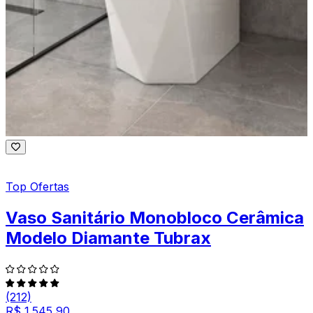
Top Ofertas
Vaso Sanitário Monobloco Cerâmica
Modelo Diamante Tubrax
(212)
R$ 1.545,90