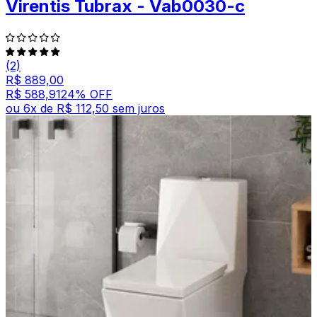
Virentis Tubrax - Vab0030-c
(2)
R$ 889,00
R$ 588,91
24
% OFF
ou
6
x de
R$ 112,50
sem juros