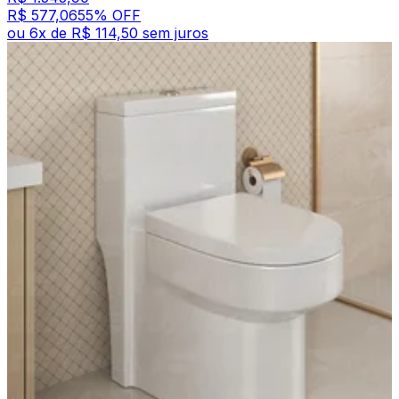
R$ 577,06
55
% OFF
ou
6
x de
R$ 114,50
sem juros