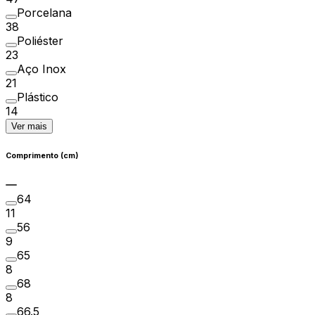
Porcelana
38
Poliéster
23
Aço Inox
21
Plástico
14
Ver mais
Comprimento (cm)
64
11
56
9
65
8
68
8
66.5