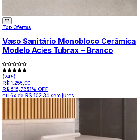
Top Ofertas
Vaso Sanitário Monobloco Cerâmica
Modelo Acies Tubrax – Branco
(246)
R$ 1.255,90
R$ 515,78
51
% OFF
ou
6
x de
R$ 102,34
sem juros