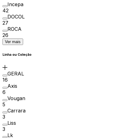
Incepa
42
DOCOL
27
ROCA
26
Ver mais
Linha ou Coleção
GERAL
16
Axis
6
Vougan
5
Carrara
3
Liss
3
Lk