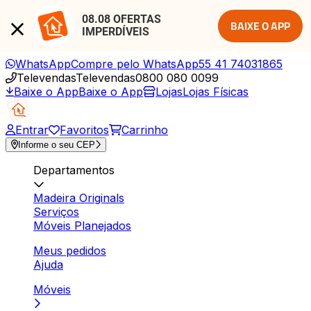
08.08 OFERTAS 
BAIXE O APP
IMPERDÍVEIS
WhatsApp
Compre pelo WhatsApp
55 41 74031865
Televendas
Televendas
0800 080 0099
Baixe o App
Baixe o App
Lojas
Lojas Físicas
Entrar
Favoritos
Carrinho
Informe o seu CEP
Departamentos
Madeira Originals
Serviços
Móveis Planejados
Meus pedidos
Ajuda
Móveis