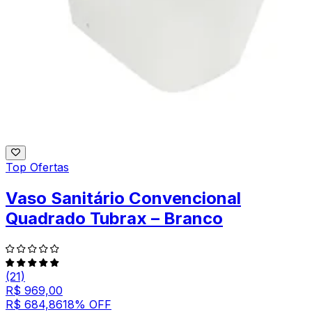
Top Ofertas
Vaso Sanitário Convencional
Quadrado Tubrax – Branco
(21)
R$ 969,00
R$ 684,86
18
% OFF