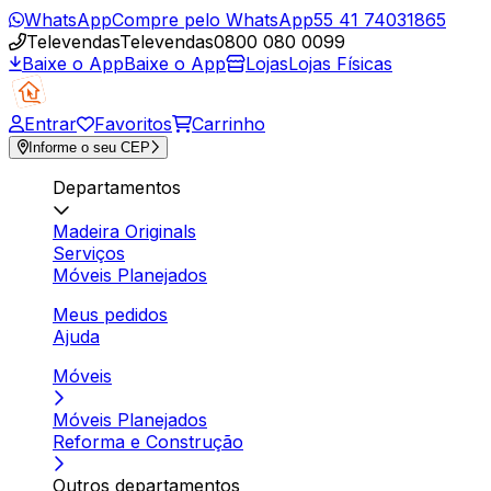
WhatsApp
Compre pelo WhatsApp
55 41 74031865
Televendas
Televendas
0800 080 0099
Baixe o App
Baixe o App
Lojas
Lojas Físicas
Entrar
Favoritos
Carrinho
Informe o seu CEP
Departamentos
Madeira Originals
Serviços
Móveis Planejados
Meus pedidos
Ajuda
Móveis
Móveis Planejados
Reforma e Construção
Outros departamentos