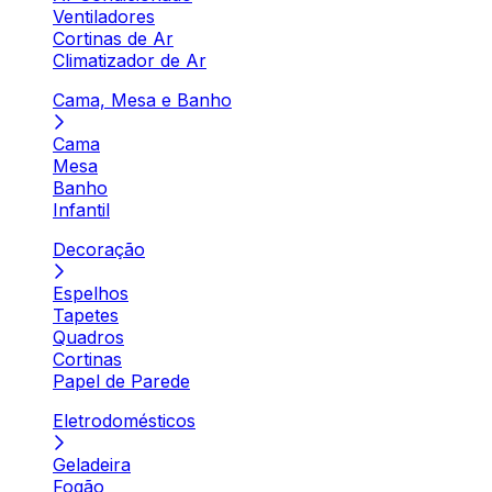
Ventiladores
Cortinas de Ar
Climatizador de Ar
Cama, Mesa e Banho
Cama
Mesa
Banho
Infantil
Decoração
Espelhos
Tapetes
Quadros
Cortinas
Papel de Parede
Eletrodomésticos
Geladeira
Fogão