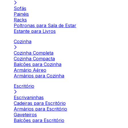
Sofás
Painéis
Racks
Poltronas para Sala de Estar
Estante para Livros
Cozinha
Cozinha Completa
Cozinha Compacta
Balcões para Cozinha
Armário Aéreo
Armários para Cozinha
Escritório
Escrivaninhas
Cadeiras para Escritório
Armários para Escritório
Gaveteiros
Balcões para Escritório