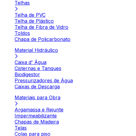
Telhas
Telha de PVC
Telha de Plástico
Telha de Fibra de Vidro
Toldos
Chapa de Policarbonato
Material Hidráulico
Caixa d' Água
Cisternas e Tanques
Biodigestor
Pressurizadores de Água
Caixas de Descarga
Materiais para Obra
Argamassa e Rejunte
Impermeabilizante
Chapas de Madeira
Telas
Colas para piso