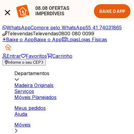
08.08 OFERTAS 
BAIXE O APP
IMPERDÍVEIS
WhatsApp
Compre pelo WhatsApp
55 41 74031865
Televendas
Televendas
0800 080 0099
Baixe o App
Baixe o App
Lojas
Lojas Físicas
Entrar
Favoritos
Carrinho
Informe o seu CEP
Departamentos
Madeira Originals
Serviços
Móveis Planejados
Meus pedidos
Ajuda
Móveis