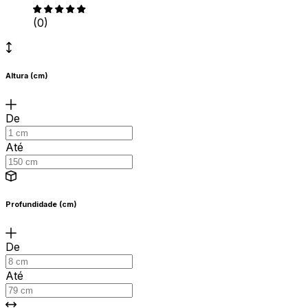
(0)
Altura (cm)
De
Até
Profundidade (cm)
De
Até