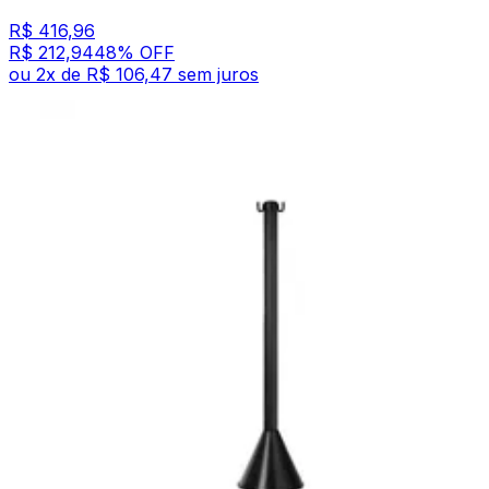
R$ 416,96
R$ 212,94
48
% OFF
ou
2
x de
R$ 106,47
sem juros