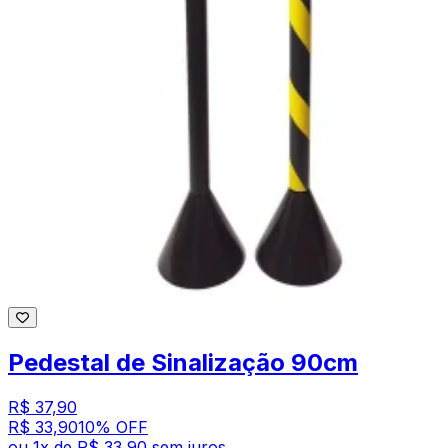
Pedestal de Sinalização 90cm
R$ 37,90
R$ 33,90
10
% OFF
ou
1
x de
R$ 33,90
sem juros