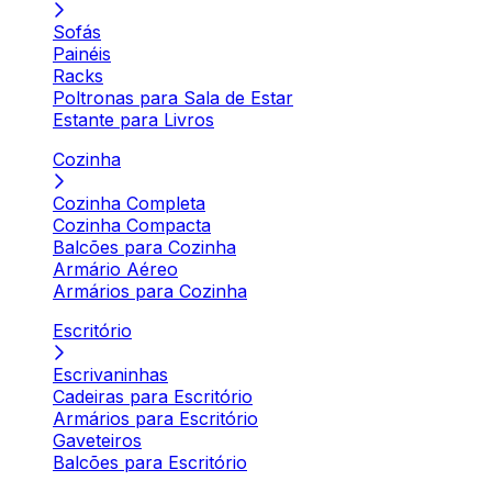
Sofás
Painéis
Racks
Poltronas para Sala de Estar
Estante para Livros
Cozinha
Cozinha Completa
Cozinha Compacta
Balcões para Cozinha
Armário Aéreo
Armários para Cozinha
Escritório
Escrivaninhas
Cadeiras para Escritório
Armários para Escritório
Gaveteiros
Balcões para Escritório