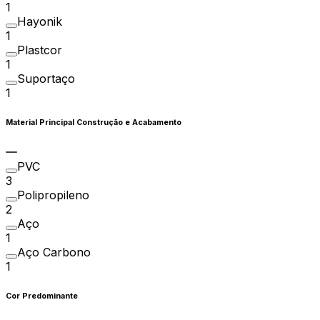
1
Hayonik
1
Plastcor
1
Suportaço
1
Material Principal Construção e Acabamento
PVC
3
Polipropileno
2
Aço
1
Aço Carbono
1
Cor Predominante