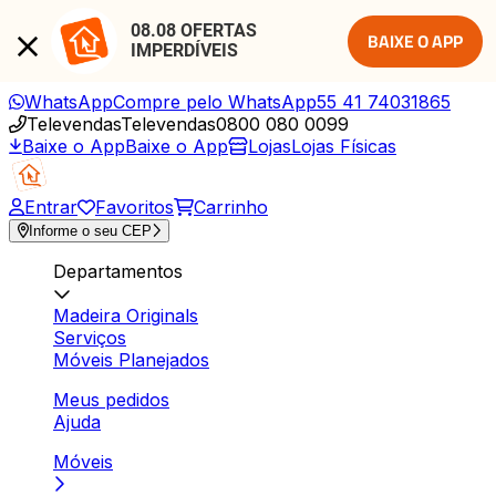
08.08 OFERTAS 
BAIXE O APP
IMPERDÍVEIS
WhatsApp
Compre pelo WhatsApp
55 41 74031865
Televendas
Televendas
0800 080 0099
Baixe o App
Baixe o App
Lojas
Lojas Físicas
Entrar
Favoritos
Carrinho
Informe o seu CEP
Departamentos
Madeira Originals
Serviços
Móveis Planejados
Meus pedidos
Ajuda
Móveis