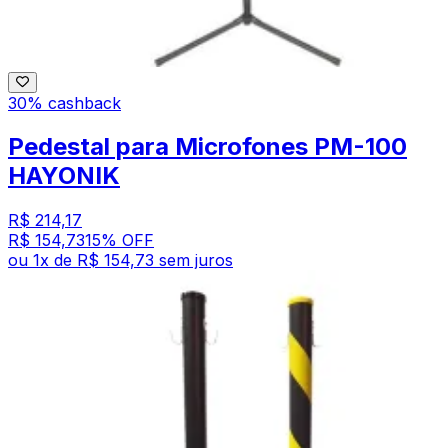
30% cashback
Pedestal para Microfones PM-100
HAYONIK
R$ 214,17
R$ 154,73
15
% OFF
ou
1
x de
R$ 154,73
sem juros