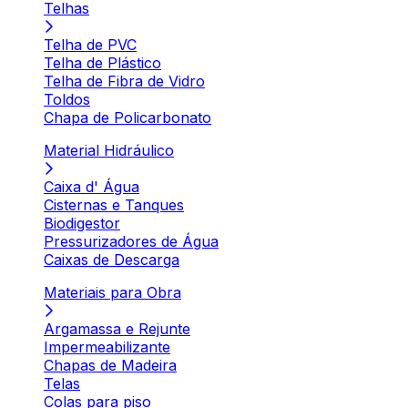
Telhas
Telha de PVC
Telha de Plástico
Telha de Fibra de Vidro
Toldos
Chapa de Policarbonato
Material Hidráulico
Caixa d' Água
Cisternas e Tanques
Biodigestor
Pressurizadores de Água
Caixas de Descarga
Materiais para Obra
Argamassa e Rejunte
Impermeabilizante
Chapas de Madeira
Telas
Colas para piso