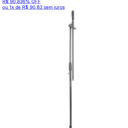
R$ 90,83
6
% OFF
ou
1
x de
R$ 90,83
sem juros