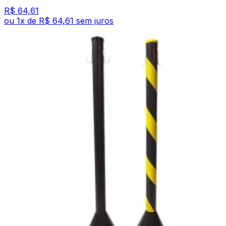
R$ 64,61
ou
1
x de
R$ 64,61
sem juros