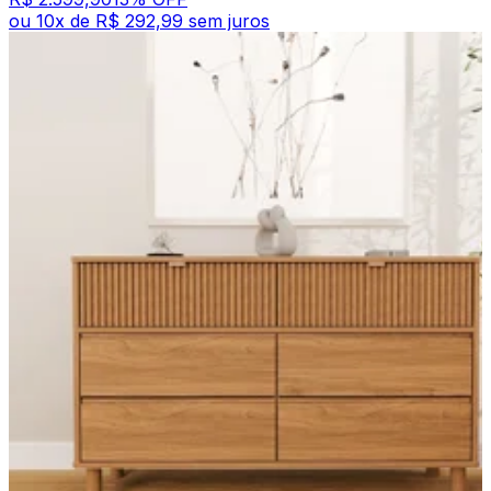
ou
10
x de
R$ 292,99
sem juros