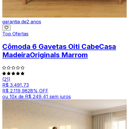
garantia de
2 anos
Top Ofertas
Cômoda 6 Gavetas Oiti CabeCasa
MadeiraOriginals Marrom
(21)
R$ 3.491,73
R$ 2.119,98
28
% OFF
ou
10
x de
R$ 249,41
sem juros