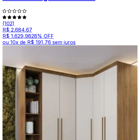
(102)
R$ 2.684,67
R$ 1.629,98
28
% OFF
ou
10
x de
R$ 191,76
sem juros