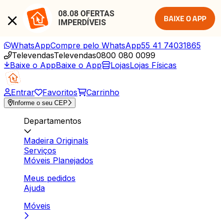
08.08 OFERTAS 
BAIXE O APP
IMPERDÍVEIS
WhatsApp
Compre pelo WhatsApp
55 41 74031865
Televendas
Televendas
0800 080 0099
Baixe o App
Baixe o App
Lojas
Lojas Físicas
Entrar
Favoritos
Carrinho
Informe o seu CEP
Departamentos
Madeira Originals
Serviços
Móveis Planejados
Meus pedidos
Ajuda
Móveis