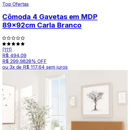
Top Ofertas
Cômoda 4 Gavetas em MDP
89x92cm Carla Branco
(111)
R$ 494,09
R$ 299,98
28
% OFF
ou
3
x de
R$ 117,64
sem juros