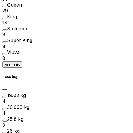
Queen
29
King
14
Solteirão
8
Super King
8
Viúva
8
Ver mais
Peso (kg)
19.03 kg
4
36.096 kg
4
25.8 kg
3
26 kg