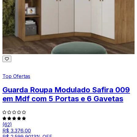
Top Ofertas
Guarda Roupa Modulado Safira 009
em Mdf com 5 Portas e 6 Gavetas
(62)
R$ 3.376,00
R$ 2.599,90
13
% OFF