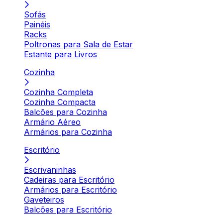
Sofás
Painéis
Racks
Poltronas para Sala de Estar
Estante para Livros
Cozinha
Cozinha Completa
Cozinha Compacta
Balcões para Cozinha
Armário Aéreo
Armários para Cozinha
Escritório
Escrivaninhas
Cadeiras para Escritório
Armários para Escritório
Gaveteiros
Balcões para Escritório