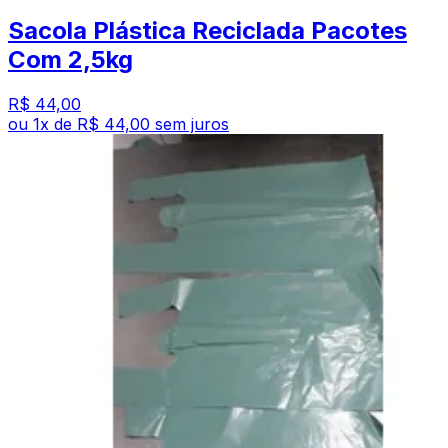
Sacola Plástica Reciclada Pacotes
Com 2,5kg
R$ 44,00
ou
1
x de
R$ 44,00
sem juros