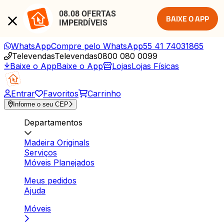
08.08 OFERTAS 
BAIXE O APP
IMPERDÍVEIS
WhatsApp
Compre pelo WhatsApp
55 41 74031865
Televendas
Televendas
0800 080 0099
Baixe o App
Baixe o App
Lojas
Lojas Físicas
Entrar
Favoritos
Carrinho
Informe o seu CEP
Departamentos
Madeira Originals
Serviços
Móveis Planejados
Meus pedidos
Ajuda
Móveis