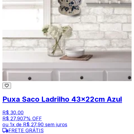
Puxa Saco Ladrilho 43x22cm Azul
R$ 30,00
R$ 27,90
7
% OFF
ou
1
x de
R$ 27,90
sem juros
FRETE GRÁTIS