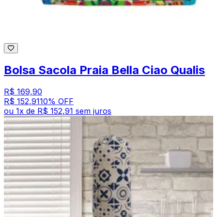
Bolsa Sacola Praia Bella Ciao Qualis
R$ 169,90
R$ 152,91
10
% OFF
ou
1
x de
R$ 152,91
sem juros