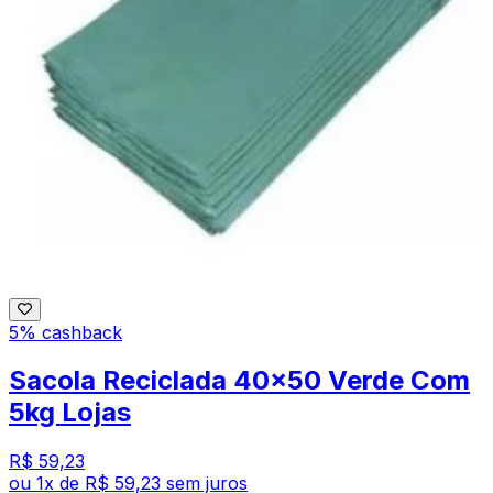
5% cashback
Sacola Reciclada 40x50 Verde Com
5kg Lojas
R$ 59,23
ou
1
x de
R$ 59,23
sem juros