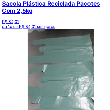
Sacola Plástica Reciclada Pacotes
Com 2,5kg
R$ 84,01
ou
1
x de
R$ 84,01
sem juros