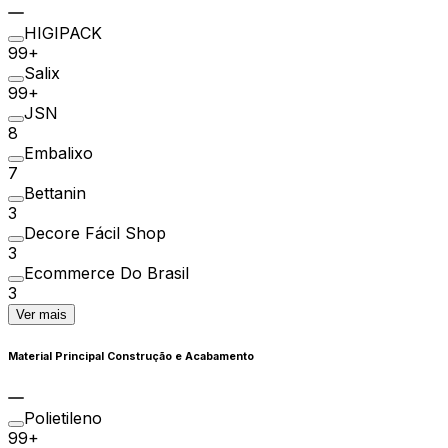
HIGIPACK
99+
Salix
99+
JSN
8
Embalixo
7
Bettanin
3
Decore Fácil Shop
3
Ecommerce Do Brasil
3
Ver mais
Material Principal Construção e Acabamento
Polietileno
99+