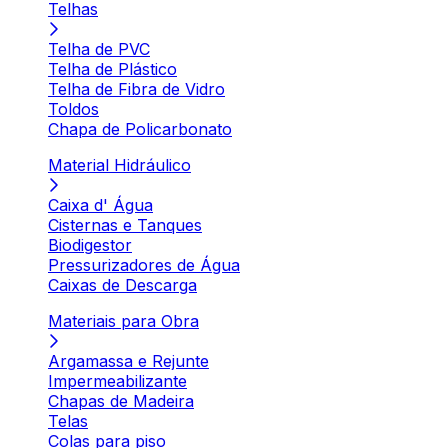
Telhas
Telha de PVC
Telha de Plástico
Telha de Fibra de Vidro
Toldos
Chapa de Policarbonato
Material Hidráulico
Caixa d' Água
Cisternas e Tanques
Biodigestor
Pressurizadores de Água
Caixas de Descarga
Materiais para Obra
Argamassa e Rejunte
Impermeabilizante
Chapas de Madeira
Telas
Colas para piso