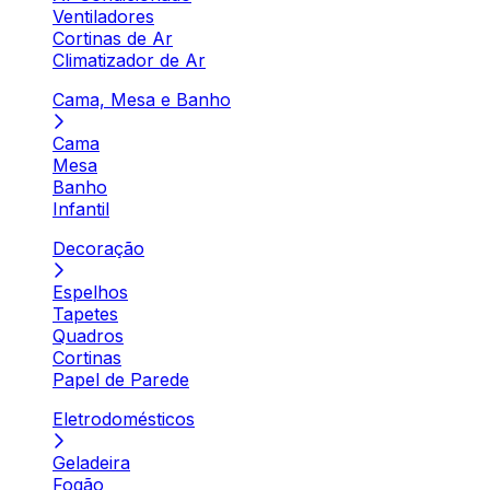
Ventiladores
Cortinas de Ar
Climatizador de Ar
Cama, Mesa e Banho
Cama
Mesa
Banho
Infantil
Decoração
Espelhos
Tapetes
Quadros
Cortinas
Papel de Parede
Eletrodomésticos
Geladeira
Fogão