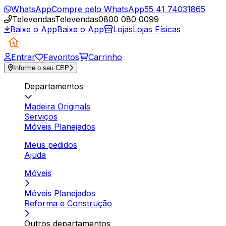
WhatsApp
Compre pelo WhatsApp
55 41 74031865
Televendas
Televendas
0800 080 0099
Baixe o App
Baixe o App
Lojas
Lojas Físicas
Entrar
Favoritos
Carrinho
Informe o seu CEP
Departamentos
Madeira Originals
Serviços
Móveis Planejados
Meus pedidos
Ajuda
Móveis
Móveis Planejados
Reforma e Construção
Outros departamentos