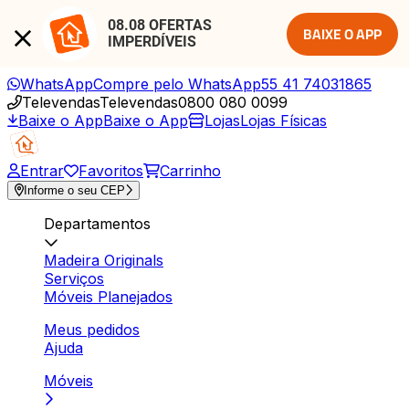
08.08 OFERTAS 
BAIXE O APP
IMPERDÍVEIS
WhatsApp
Compre pelo WhatsApp
55 41 74031865
Televendas
Televendas
0800 080 0099
Baixe o App
Baixe o App
Lojas
Lojas Físicas
Entrar
Favoritos
Carrinho
Informe o seu CEP
Departamentos
Madeira Originals
Serviços
Móveis Planejados
Meus pedidos
Ajuda
Móveis