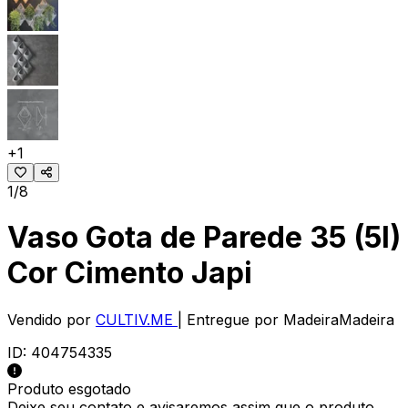
+
1
1/8
Vaso Gota de Parede 35 (5l)
Cor Cimento Japi
Vendido por
CULTIV.ME
| Entregue por
MadeiraMadeira
ID:
404754335
Produto esgotado
Deixe seu contato e
avisaremos assim que o produto