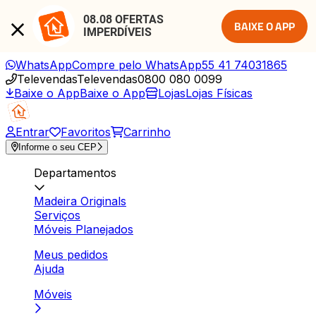
08.08 OFERTAS 
BAIXE O APP
IMPERDÍVEIS
WhatsApp
Compre pelo WhatsApp
55 41 74031865
Televendas
Televendas
0800 080 0099
Baixe o App
Baixe o App
Lojas
Lojas Físicas
Entrar
Favoritos
Carrinho
Informe o seu CEP
Departamentos
Madeira Originals
Serviços
Móveis Planejados
Meus pedidos
Ajuda
Móveis