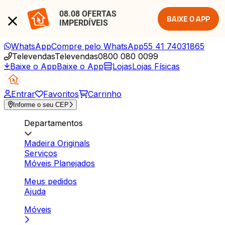
08.08 OFERTAS 
BAIXE O APP
IMPERDÍVEIS
WhatsApp
Compre pelo WhatsApp
55 41 74031865
Televendas
Televendas
0800 080 0099
Baixe o App
Baixe o App
Lojas
Lojas Físicas
Entrar
Favoritos
Carrinho
Informe o seu CEP
Departamentos
Madeira Originals
Serviços
Móveis Planejados
Meus pedidos
Ajuda
Móveis