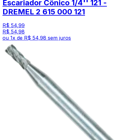
Escariador Cônico 1/4'' 121 -
DREMEL 2 615 000 121
R$ 54,99
R$ 54,98
ou
1
x de
R$ 54,98
sem juros