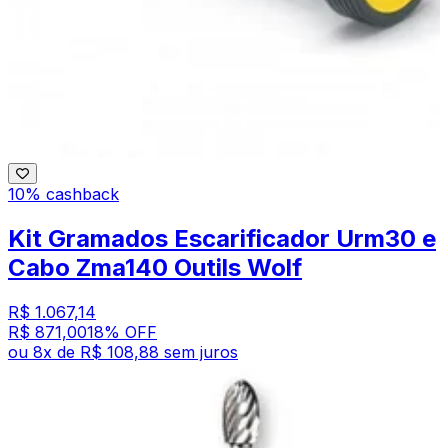
10% cashback
Kit Gramados Escarificador Urm30 e
Cabo Zma140 Outils Wolf
R$ 1.067,14
R$ 871,00
18
% OFF
ou
8
x de
R$ 108,88
sem juros