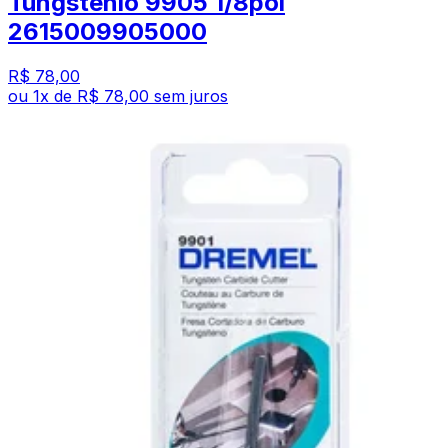
Tungstenio 9905 1/8pol
2615009905000
R$ 78,00
ou
1
x de
R$ 78,00
sem juros