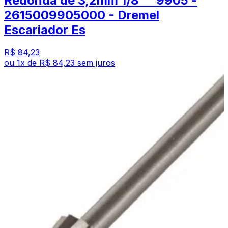
Redonda de 3,2mm 1/8"" 9905 -
2615009905000 - Dremel
Escariador Es
R$ 84,23
ou
1
x de
R$ 84,23
sem juros