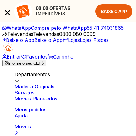
08.08 OFERTAS 
BAIXE O APP
IMPERDÍVEIS
WhatsApp
Compre pelo WhatsApp
55 41 74031865
Televendas
Televendas
0800 080 0099
Baixe o App
Baixe o App
Lojas
Lojas Físicas
Entrar
Favoritos
Carrinho
Informe o seu CEP
Departamentos
Madeira Originals
Serviços
Móveis Planejados
Meus pedidos
Ajuda
Móveis