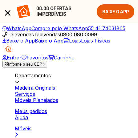
08.08 OFERTAS 
BAIXE O APP
IMPERDÍVEIS
WhatsApp
Compre pelo WhatsApp
55 41 74031865
Televendas
Televendas
0800 080 0099
Baixe o App
Baixe o App
Lojas
Lojas Físicas
Entrar
Favoritos
Carrinho
Informe o seu CEP
Departamentos
Madeira Originals
Serviços
Móveis Planejados
Meus pedidos
Ajuda
Móveis