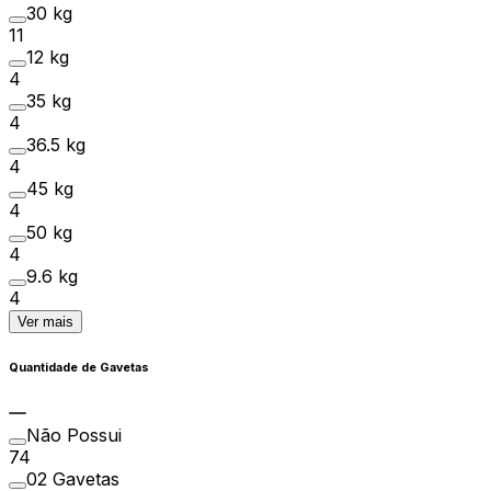
30 kg
11
12 kg
4
35 kg
4
36.5 kg
4
45 kg
4
50 kg
4
9.6 kg
4
Ver mais
Quantidade de Gavetas
Não Possui
74
02 Gavetas