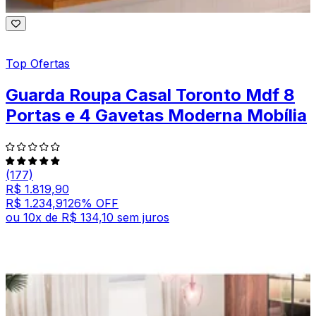
Top Ofertas
Guarda Roupa Casal Toronto Mdf 8
Portas e 4 Gavetas Moderna Mobília
(177)
R$ 1.819,90
R$ 1.234,91
26
% OFF
ou
10
x de
R$ 134,10
sem juros