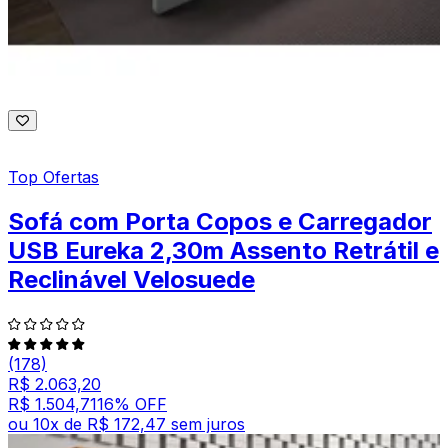
Top Ofertas
Sofá com Porta Copos e Carregador
USB Eureka 2,30m Assento Retrátil e
Reclinável Velosuede
(178)
R$ 2.063,20
R$ 1.504,71
16
% OFF
ou
10
x de
R$ 172,47
sem juros