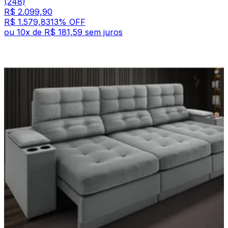
(248)
R$ 2.099,90
R$ 1.579,83
13
% OFF
ou
10
x de
R$ 181,59
sem juros