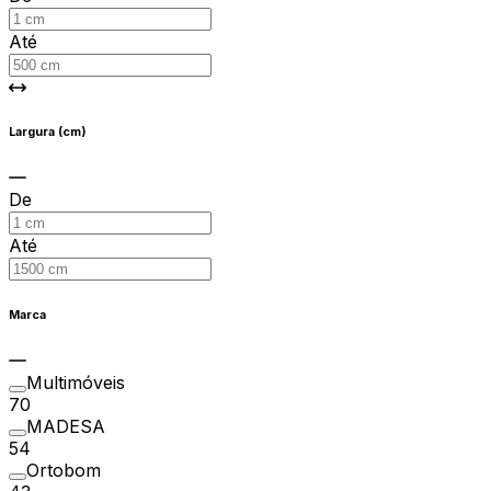
Até
Largura (cm)
De
Até
Marca
Multimóveis
70
MADESA
54
Ortobom