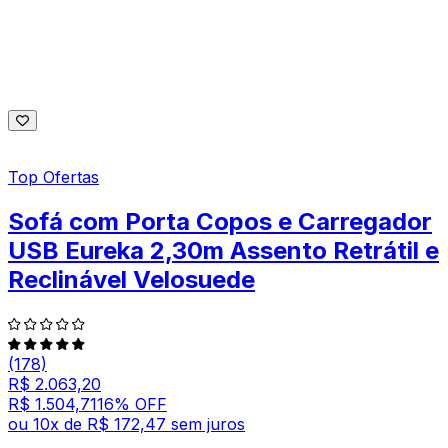
Top Ofertas
Sofá com Porta Copos e Carregador
USB Eureka 2,30m Assento Retrátil e
Reclinável Velosuede
(178)
R$ 2.063,20
R$ 1.504,71
16
% OFF
ou
10
x de
R$ 172,47
sem juros