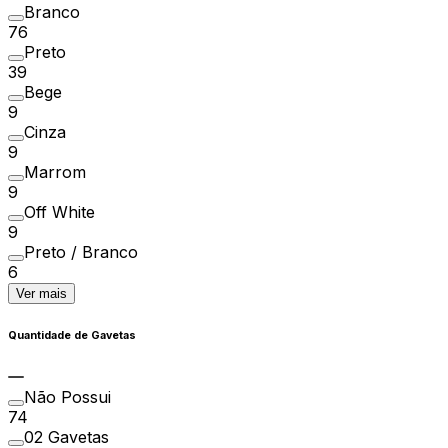
Branco
76
Preto
39
Bege
9
Cinza
9
Marrom
9
Off White
9
Preto / Branco
6
Ver mais
Quantidade de Gavetas
Não Possui
74
02 Gavetas