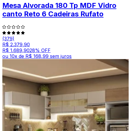
Mesa Alvorada 180 Tp MDF Vidro
canto Reto 6 Cadeiras Rufato
(379)
R$ 2.379,90
R$ 1.689,90
28
% OFF
ou
10
x de
R$ 168,99
sem juros