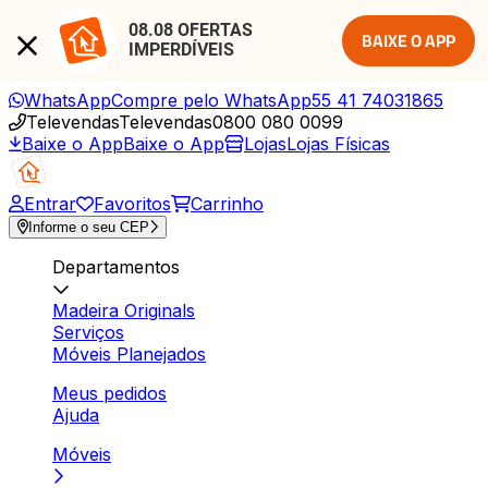
08.08 OFERTAS 
BAIXE O APP
IMPERDÍVEIS
WhatsApp
Compre pelo WhatsApp
55 41 74031865
Televendas
Televendas
0800 080 0099
Baixe o App
Baixe o App
Lojas
Lojas Físicas
Entrar
Favoritos
Carrinho
Informe o seu CEP
Departamentos
Madeira Originals
Serviços
Móveis Planejados
Meus pedidos
Ajuda
Móveis