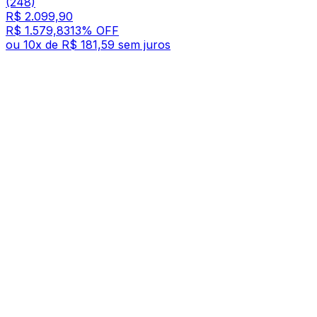
(248)
R$ 2.099,90
R$ 1.579,83
13
% OFF
ou
10
x de
R$ 181,59
sem juros