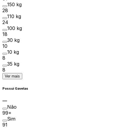
150 kg
28
110 kg
24
100 kg
18
30 kg
10
10 kg
8
35 kg
8
Ver mais
Possui Gavetas
Não
99+
Sim
91