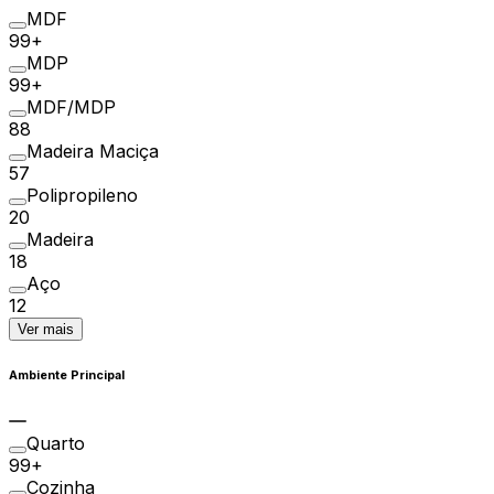
MDF
99+
MDP
99+
MDF/MDP
88
Madeira Maciça
57
Polipropileno
20
Madeira
18
Aço
12
Ver mais
Ambiente Principal
Quarto
99+
Cozinha