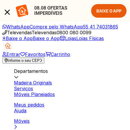
08.08 OFERTAS 
BAIXE O APP
IMPERDÍVEIS
WhatsApp
Compre pelo WhatsApp
55 41 74031865
Televendas
Televendas
0800 080 0099
Baixe o App
Baixe o App
Lojas
Lojas Físicas
Entrar
Favoritos
Carrinho
Informe o seu CEP
Departamentos
Madeira Originals
Serviços
Móveis Planejados
Meus pedidos
Ajuda
Móveis