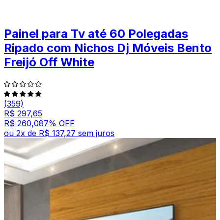
Painel para Tv até 60 Polegadas
Ripado com Nichos Dj Móveis Bento
Freijó Off White
(359)
R$ 297,65
R$ 260,08
7
% OFF
ou
2
x de
R$ 137,27
sem juros