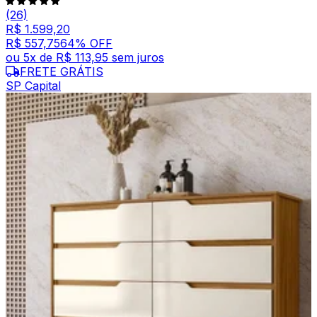
(26)
R$ 1.599,20
R$ 557,75
64
% OFF
ou
5
x de
R$ 113,95
sem juros
FRETE GRÁTIS
SP Capital