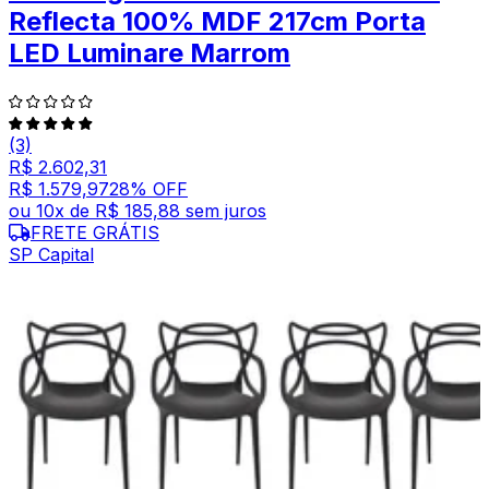
Reflecta 100% MDF 217cm Porta
LED Luminare Marrom
(3)
R$ 2.602,31
R$ 1.579,97
28
% OFF
ou
10
x de
R$ 185,88
sem juros
FRETE GRÁTIS
SP Capital