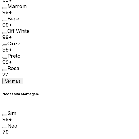
99+
Marrom
99+
Bege
99+
Off White
99+
Cinza
99+
Preto
99+
Rosa
22
Ver mais
Necessita Montagem
Sim
99+
Não
79