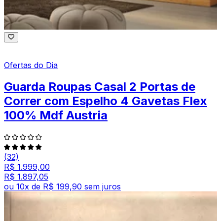
Ofertas do Dia
Guarda Roupas Casal 2 Portas de
Correr com Espelho 4 Gavetas Flex
100% Mdf Austria
(32)
R$ 1.999,00
R$ 1.897,05
ou
10
x de
R$ 199,90
sem juros