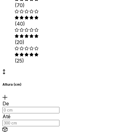
(70)
(40)
(20)
(25)
Altura (cm)
De
Até