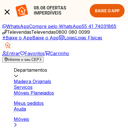
08.08 OFERTAS 
BAIXE O APP
IMPERDÍVEIS
WhatsApp
Compre pelo WhatsApp
55 41 74031865
Televendas
Televendas
0800 080 0099
Baixe o App
Baixe o App
Lojas
Lojas Físicas
Entrar
Favoritos
Carrinho
Informe o seu CEP
Departamentos
Madeira Originals
Serviços
Móveis Planejados
Meus pedidos
Ajuda
Móveis