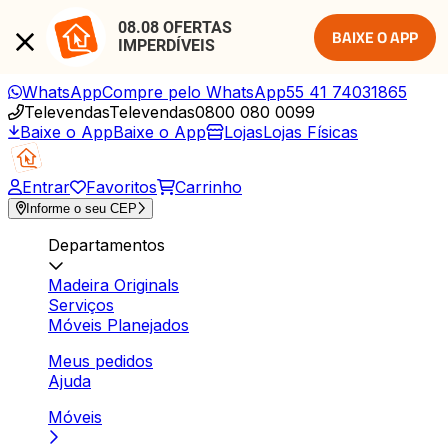
08.08 OFERTAS 
BAIXE O APP
IMPERDÍVEIS
WhatsApp
Compre pelo WhatsApp
55 41 74031865
Televendas
Televendas
0800 080 0099
Baixe o App
Baixe o App
Lojas
Lojas Físicas
Entrar
Favoritos
Carrinho
Informe o seu CEP
Departamentos
Madeira Originals
Serviços
Móveis Planejados
Meus pedidos
Ajuda
Móveis