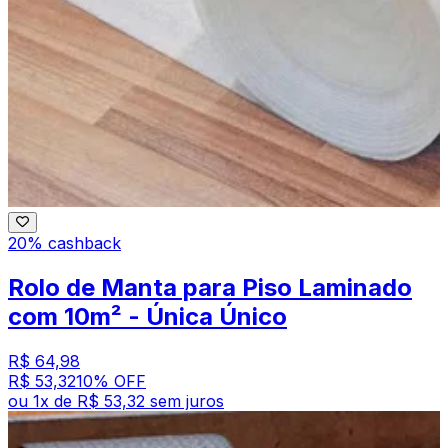
20% cashback
Rolo de Manta para Piso Laminado
com 10m² - Única Único
R$ 64,98
R$ 53,32
10
% OFF
ou
1
x de
R$ 53,32
sem juros