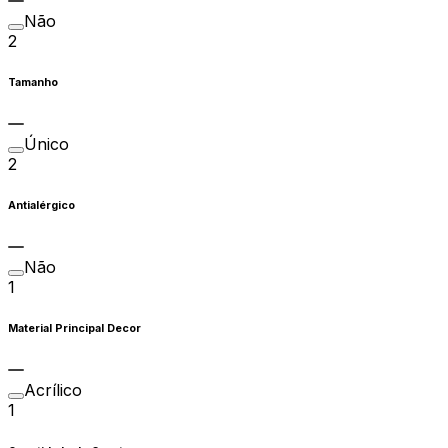
Não
2
Tamanho
Único
2
Antialérgico
Não
1
Material Principal Decor
Acrílico
1