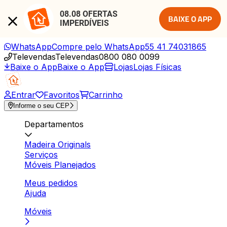
08.08 OFERTAS 
BAIXE O APP
IMPERDÍVEIS
WhatsApp
Compre pelo WhatsApp
55 41 74031865
Televendas
Televendas
0800 080 0099
Baixe o App
Baixe o App
Lojas
Lojas Físicas
Entrar
Favoritos
Carrinho
Informe o seu CEP
Departamentos
Madeira Originals
Serviços
Móveis Planejados
Meus pedidos
Ajuda
Móveis