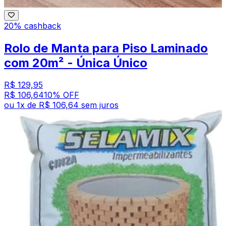
20% cashback
Rolo de Manta para Piso Laminado
com 20m² - Única Único
R$ 129,95
R$ 106,64
10
% OFF
ou
1
x de
R$ 106,64
sem juros