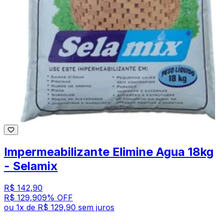
Impermeabilizante Elimine Agua 18kg
- Selamix
R$ 142,90
R$ 129,90
9
% OFF
ou
1
x de
R$ 129,90
sem juros