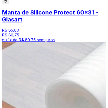
Manta de Silicone Protect 60x31 -
Glasart
R$ 85,00
R$ 80,75
ou
1
x de
R$ 80,75
sem juros