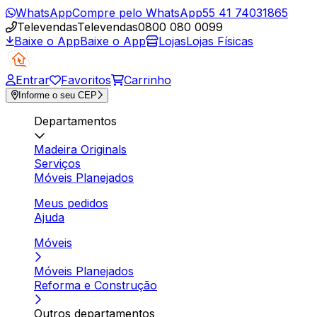
WhatsApp
Compre pelo WhatsApp
55 41 74031865
Televendas
Televendas
0800 080 0099
Baixe o App
Baixe o App
Lojas
Lojas Físicas
Entrar
Favoritos
Carrinho
Informe o seu CEP
Departamentos
Madeira Originals
Serviços
Móveis Planejados
Meus pedidos
Ajuda
Móveis
Móveis Planejados
Reforma e Construção
Outros departamentos