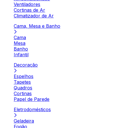
Ventiladores
Cortinas de Ar
Climatizador de Ar
Cama, Mesa e Banho
Cama
Mesa
Banho
Infantil
Decoração
Espelhos
Tapetes
Quadros
Cortinas
Papel de Parede
Eletrodomésticos
Geladeira
Fogão