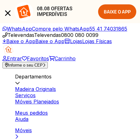
08.08 OFERTAS 
BAIXE O APP
IMPERDÍVEIS
WhatsApp
Compre pelo WhatsApp
55 41 74031865
Televendas
Televendas
0800 080 0099
Baixe o App
Baixe o App
Lojas
Lojas Físicas
Entrar
Favoritos
Carrinho
Informe o seu CEP
Departamentos
Madeira Originals
Serviços
Móveis Planejados
Meus pedidos
Ajuda
Móveis