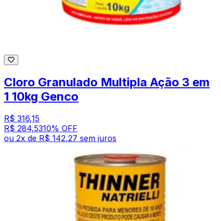
Cloro Granulado Multipla Ação 3 em
1 10kg Genco
R$ 316,15
R$ 284,53
10
% OFF
ou
2
x de
R$ 142,27
sem juros