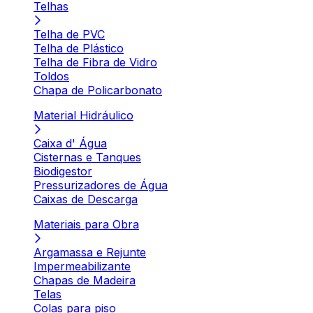
Telhas
Telha de PVC
Telha de Plástico
Telha de Fibra de Vidro
Toldos
Chapa de Policarbonato
Material Hidráulico
Caixa d' Água
Cisternas e Tanques
Biodigestor
Pressurizadores de Água
Caixas de Descarga
Materiais para Obra
Argamassa e Rejunte
Impermeabilizante
Chapas de Madeira
Telas
Colas para piso