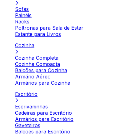
Sofás
Painéis
Racks
Poltronas para Sala de Estar
Estante para Livros
Cozinha
Cozinha Completa
Cozinha Compacta
Balcões para Cozinha
Armário Aéreo
Armários para Cozinha
Escritório
Escrivaninhas
Cadeiras para Escritório
Armários para Escritório
Gaveteiros
Balcões para Escritório