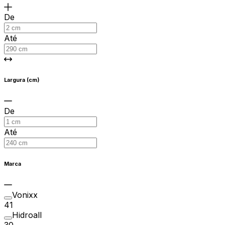
De
Até
Largura (cm)
De
Até
Marca
Vonixx
41
Hidroall
30