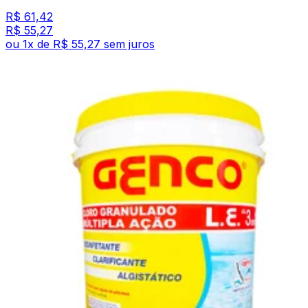
R$ 61,42
R$ 55,27
ou
1
x de
R$ 55,27
sem juros