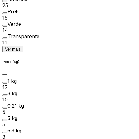
25
Preto
15
Verde
14
Transparente
11
Ver mais
Peso (kg)
1 kg
17
3 kg
10
0.21 kg
5
5 kg
5
5.3 kg
3