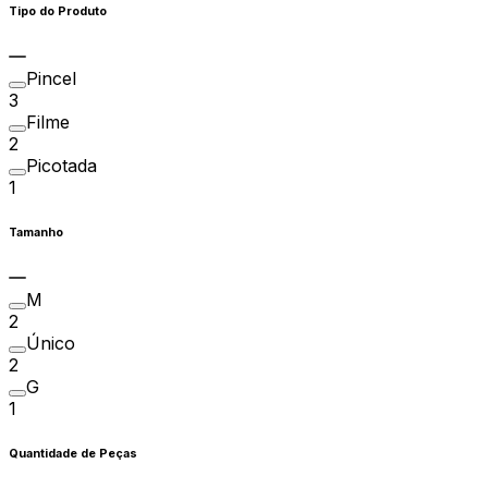
Tipo do Produto
Pincel
3
Filme
2
Picotada
1
Tamanho
M
2
Único
2
G
1
Quantidade de Peças