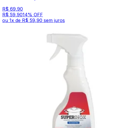
R$ 69,90
R$ 59,90
14
% OFF
ou
1
x de
R$ 59,90
sem juros