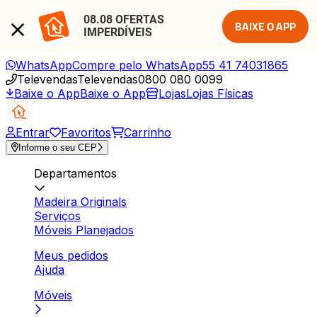
08.08 OFERTAS 
BAIXE O APP
IMPERDÍVEIS
WhatsApp
Compre pelo WhatsApp
55 41 74031865
Televendas
Televendas
0800 080 0099
Baixe o App
Baixe o App
Lojas
Lojas Físicas
Entrar
Favoritos
Carrinho
Informe o seu CEP
Departamentos
Madeira Originals
Serviços
Móveis Planejados
Meus pedidos
Ajuda
Móveis