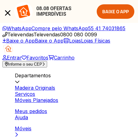
08.08 OFERTAS 
BAIXE O APP
IMPERDÍVEIS
WhatsApp
Compre pelo WhatsApp
55 41 74031865
Televendas
Televendas
0800 080 0099
Baixe o App
Baixe o App
Lojas
Lojas Físicas
Entrar
Favoritos
Carrinho
Informe o seu CEP
Departamentos
Madeira Originals
Serviços
Móveis Planejados
Meus pedidos
Ajuda
Móveis