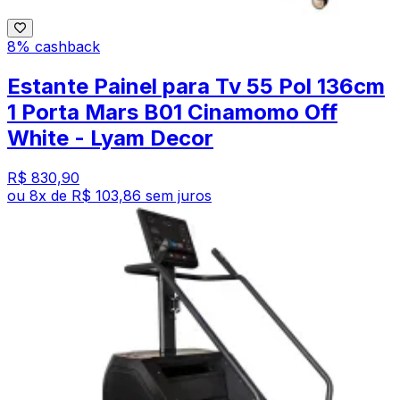
8% cashback
Estante Painel para Tv 55 Pol 136cm
1 Porta Mars B01 Cinamomo Off
White - Lyam Decor
R$ 830,90
ou
8
x de
R$ 103,86
sem juros