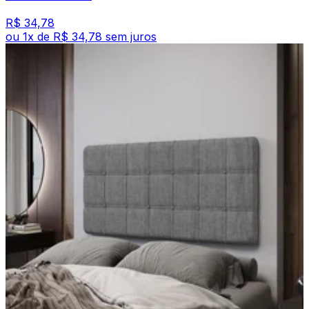
R$ 34,78
ou
1
x de
R$ 34,78
sem juros