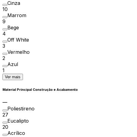
Cinza
10
Marrom
9
Bege
4
Off White
3
Vermelho
2
Azul
1
Ver mais
Material Principal Construção e Acabamento
Poliestireno
27
Eucalipto
20
Acrílico