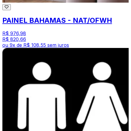
PAINEL BAHAMAS - NAT/OFWH
R$ 976,98
R$ 820,66
ou
9
x de
R$ 108,55
sem juros