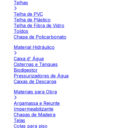
Telhas
Telha de PVC
Telha de Plástico
Telha de Fibra de Vidro
Toldos
Chapa de Policarbonato
Material Hidráulico
Caixa d' Água
Cisternas e Tanques
Biodigestor
Pressurizadores de Água
Caixas de Descarga
Materiais para Obra
Argamassa e Rejunte
Impermeabilizante
Chapas de Madeira
Telas
Colas para piso