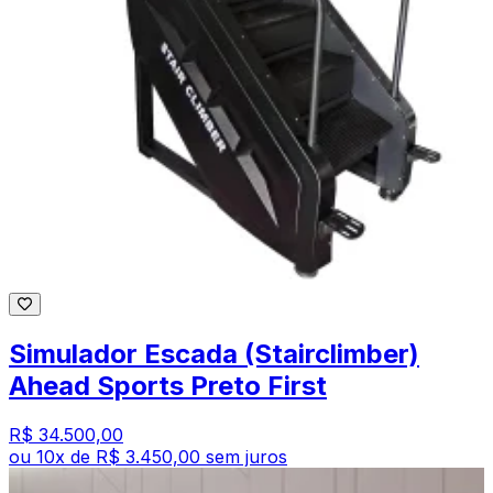
Simulador Escada (Stairclimber)
Ahead Sports Preto First
R$ 34.500,00
ou
10
x de
R$ 3.450,00
sem juros