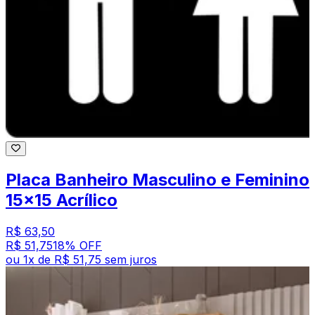
Placa Banheiro Masculino e Feminino
15x15 Acrílico
R$ 63,50
R$ 51,75
18
% OFF
ou
1
x de
R$ 51,75
sem juros