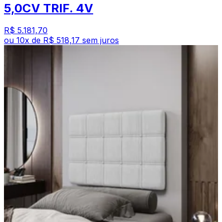
5,0CV TRIF. 4V
R$ 5.181,70
ou
10
x de
R$ 518,17
sem juros