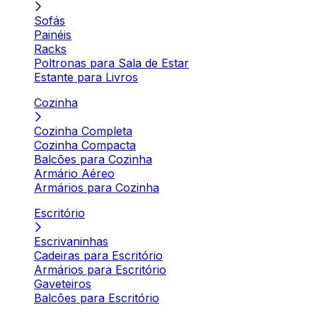
Sofás
Painéis
Racks
Poltronas para Sala de Estar
Estante para Livros
Cozinha
Cozinha Completa
Cozinha Compacta
Balcões para Cozinha
Armário Aéreo
Armários para Cozinha
Escritório
Escrivaninhas
Cadeiras para Escritório
Armários para Escritório
Gaveteiros
Balcões para Escritório