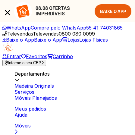
08.08 OFERTAS 
BAIXE O APP
IMPERDÍVEIS
WhatsApp
Compre pelo WhatsApp
55 41 74031865
Televendas
Televendas
0800 080 0099
Baixe o App
Baixe o App
Lojas
Lojas Físicas
Entrar
Favoritos
Carrinho
Informe o seu CEP
Departamentos
Madeira Originals
Serviços
Móveis Planejados
Meus pedidos
Ajuda
Móveis