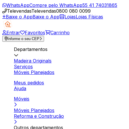
WhatsApp
Compre pelo WhatsApp
55 41 74031865
Televendas
Televendas
0800 080 0099
Baixe o App
Baixe o App
Lojas
Lojas Físicas
Entrar
Favoritos
Carrinho
Informe o seu CEP
Departamentos
Madeira Originals
Serviços
Móveis Planejados
Meus pedidos
Ajuda
Móveis
Móveis Planejados
Reforma e Construção
Outros departamentos