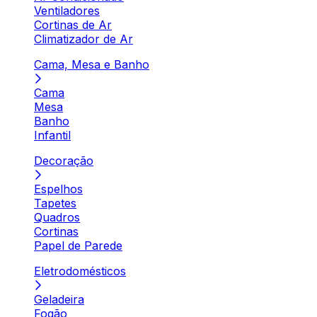
Ventiladores
Cortinas de Ar
Climatizador de Ar
Cama, Mesa e Banho
Cama
Mesa
Banho
Infantil
Decoração
Espelhos
Tapetes
Quadros
Cortinas
Papel de Parede
Eletrodomésticos
Geladeira
Fogão