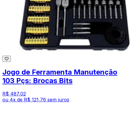
Jogo de Ferramenta Manutenção
103 Pçs: Brocas Bits
R$ 487,02
ou
4
x de
R$ 121,76
sem juros