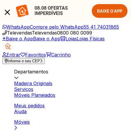
08.08 OFERTAS 
BAIXE O APP
IMPERDÍVEIS
WhatsApp
Compre pelo WhatsApp
55 41 74031865
Televendas
Televendas
0800 080 0099
Baixe o App
Baixe o App
Lojas
Lojas Físicas
Entrar
Favoritos
Carrinho
Informe o seu CEP
Departamentos
Madeira Originals
Serviços
Móveis Planejados
Meus pedidos
Ajuda
Móveis