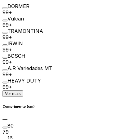
DORMER
99+
Vulcan
99+
TRAMONTINA
99+
IRWIN
99+
BOSCH
99+
A.R Variedades MT
99+
HEAVY DUTY
99+
Ver mais
Comprimento (cm)
80
79
16