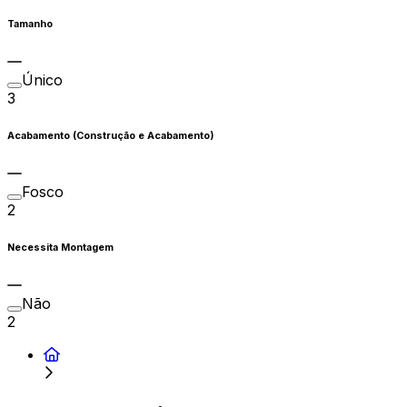
Tamanho
Único
3
Acabamento (Construção e Acabamento)
Fosco
2
Necessita Montagem
Não
2