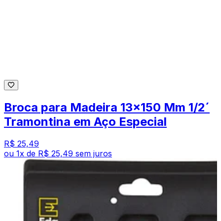
Broca para Madeira 13x150 Mm 1/2´
Tramontina em Aço Especial
R$ 25,49
ou
1
x de
R$ 25,49
sem juros