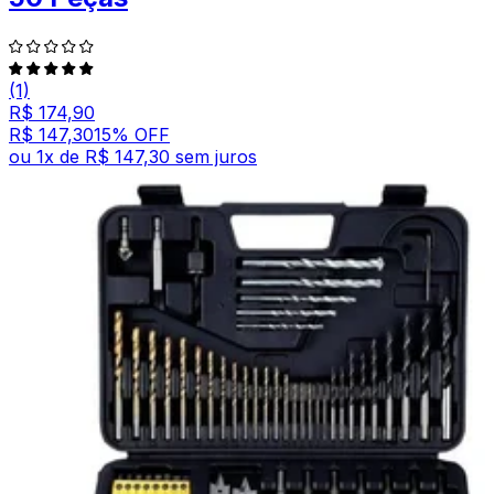
(1)
R$ 174,90
R$ 147,30
15
% OFF
ou
1
x de
R$ 147,30
sem juros