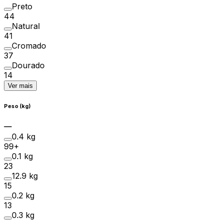
Preto
44
Natural
41
Cromado
37
Dourado
14
Ver mais
Peso (kg)
0.4 kg
99+
0.1 kg
23
12.9 kg
15
0.2 kg
13
0.3 kg