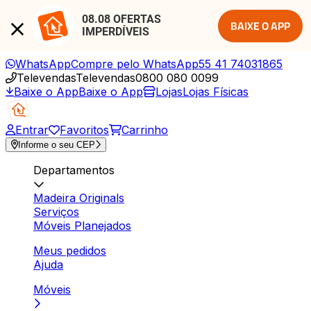
08.08 OFERTAS 
BAIXE O APP
IMPERDÍVEIS
WhatsApp
Compre pelo WhatsApp
55 41 74031865
Televendas
Televendas
0800 080 0099
Baixe o App
Baixe o App
Lojas
Lojas Físicas
Entrar
Favoritos
Carrinho
Informe o seu CEP
Departamentos
Madeira Originals
Serviços
Móveis Planejados
Meus pedidos
Ajuda
Móveis