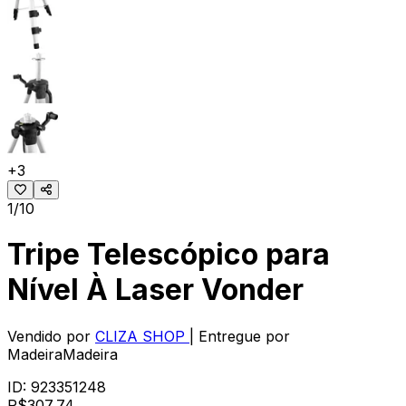
+
3
1/10
Tripe Telescópico para
Nível À Laser Vonder
Vendido por
CLIZA SHOP
| Entregue por
MadeiraMadeira
ID:
923351248
R$
307
,
74