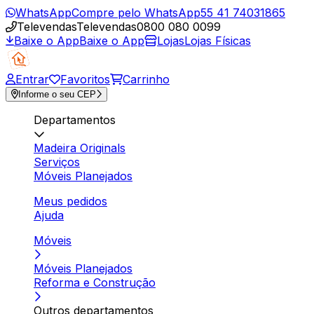
WhatsApp
Compre pelo WhatsApp
55 41 74031865
Televendas
Televendas
0800 080 0099
Baixe o App
Baixe o App
Lojas
Lojas Físicas
Entrar
Favoritos
Carrinho
Informe o seu CEP
Departamentos
Madeira Originals
Serviços
Móveis Planejados
Meus pedidos
Ajuda
Móveis
Móveis Planejados
Reforma e Construção
Outros departamentos