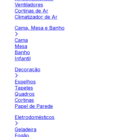
Ventiladores
Cortinas de Ar
Climatizador de Ar
Cama, Mesa e Banho
Cama
Mesa
Banho
Infantil
Decoração
Espelhos
Tapetes
Quadros
Cortinas
Papel de Parede
Eletrodomésticos
Geladeira
Fogão