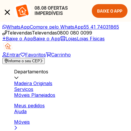
08.08 OFERTAS 
BAIXE O APP
IMPERDÍVEIS
WhatsApp
Compre pelo WhatsApp
55 41 74031865
Televendas
Televendas
0800 080 0099
Baixe o App
Baixe o App
Lojas
Lojas Físicas
Entrar
Favoritos
Carrinho
Informe o seu CEP
Departamentos
Madeira Originals
Serviços
Móveis Planejados
Meus pedidos
Ajuda
Móveis