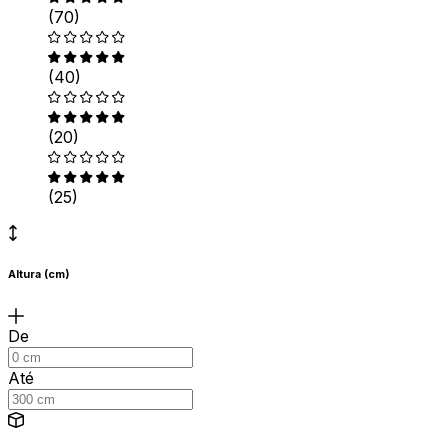
(70)
(40)
(20)
(25)
Altura (cm)
De
Até