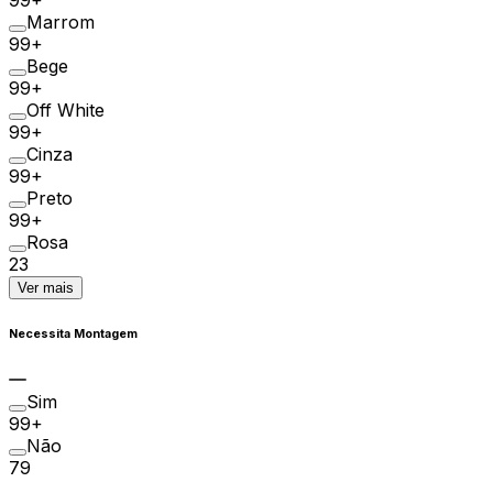
99+
Marrom
99+
Bege
99+
Off White
99+
Cinza
99+
Preto
99+
Rosa
23
Ver mais
Necessita Montagem
Sim
99+
Não
79