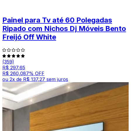
Painel para Tv até 60 Polegadas
Ripado com Nichos Dj Móveis Bento
Freijó Off White
(359)
R$ 297,65
R$ 260,08
7
% OFF
ou
2
x de
R$ 137,27
sem juros