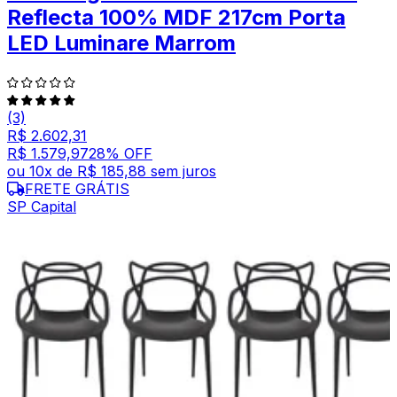
Reflecta 100% MDF 217cm Porta
LED Luminare Marrom
(3)
R$ 2.602,31
R$ 1.579,97
28
% OFF
ou
10
x de
R$ 185,88
sem juros
FRETE GRÁTIS
SP Capital