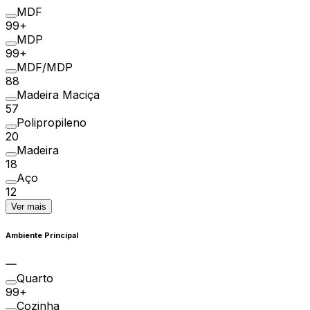
MDF
99+
MDP
99+
MDF/MDP
88
Madeira Maciça
57
Polipropileno
20
Madeira
18
Aço
12
Ver mais
Ambiente Principal
Quarto
99+
Cozinha