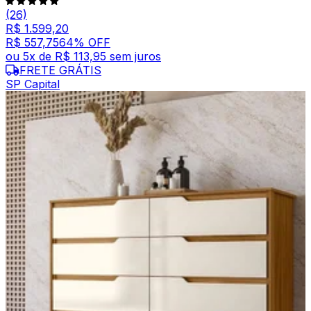
(26)
R$ 1.599,20
R$ 557,75
64
% OFF
ou
5
x de
R$ 113,95
sem juros
FRETE GRÁTIS
SP Capital