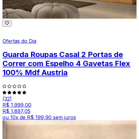
Ofertas do Dia
Guarda Roupas Casal 2 Portas de
Correr com Espelho 4 Gavetas Flex
100% Mdf Austria
(32)
R$ 1.999,00
R$ 1.897,05
ou
10
x de
R$ 199,90
sem juros