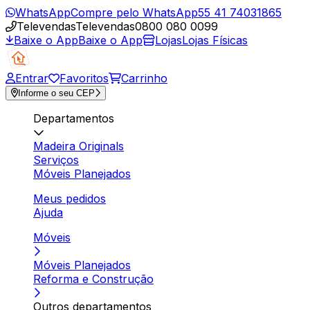
WhatsApp
Compre pelo WhatsApp
55 41 74031865
Televendas
Televendas
0800 080 0099
Baixe o App
Baixe o App
Lojas
Lojas Físicas
Entrar
Favoritos
Carrinho
Informe o seu CEP
Departamentos
Madeira Originals
Serviços
Móveis Planejados
Meus pedidos
Ajuda
Móveis
Móveis Planejados
Reforma e Construção
Outros departamentos