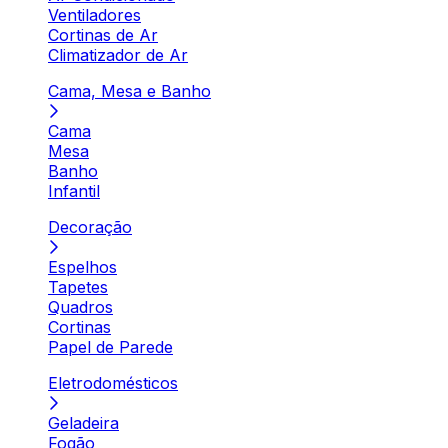
Ventiladores
Cortinas de Ar
Climatizador de Ar
Cama, Mesa e Banho
Cama
Mesa
Banho
Infantil
Decoração
Espelhos
Tapetes
Quadros
Cortinas
Papel de Parede
Eletrodomésticos
Geladeira
Fogão