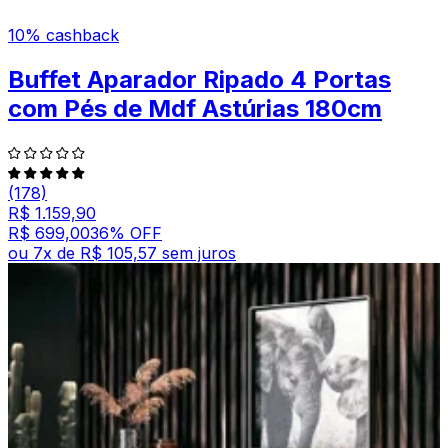
10% cashback
Buffet Aparador Ripado 4 Portas
com Pés de Mdf Astúrias 180cm
(178)
R$ 1.159,90
R$ 699,00
36
% OFF
ou
7
x de
R$ 105,57
sem juros