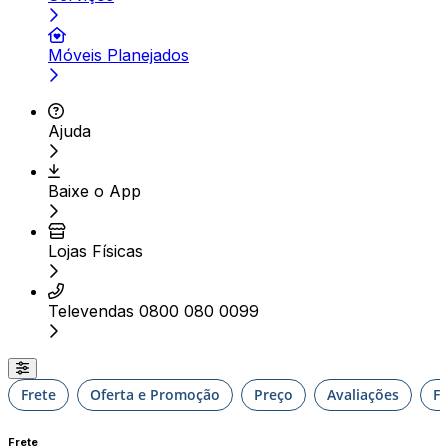
Móveis Planejados
Ajuda
Baixe o App
Lojas Físicas
Televendas 0800 080 0099
Frete
Oferta e Promoção
Preço
Avaliações
F
Frete