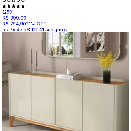
(259)
R$ 999,00
R$ 754,90
21
% OFF
ou
7
x de
R$ 111,41
sem juros