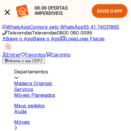
08.08 OFERTAS 
BAIXE O APP
IMPERDÍVEIS
WhatsApp
Compre pelo WhatsApp
55 41 74031865
Televendas
Televendas
0800 080 0099
Baixe o App
Baixe o App
Lojas
Lojas Físicas
Entrar
Favoritos
Carrinho
Informe o seu CEP
Departamentos
Madeira Originals
Serviços
Móveis Planejados
Meus pedidos
Ajuda
Móveis