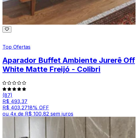
Top Ofertas
Aparador Buffet Ambiente Jurerê Off
White Matte Freijó - Colibri
(87)
R$ 493,37
R$ 403,27
18
% OFF
ou
4
x de
R$ 100,82
sem juros