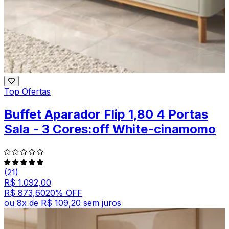
Top Ofertas
Buffet Aparador Flip 1,80 4 Portas
Sala - 3 Cores:off White-cinamomo
(21)
R$ 1.092,00
R$ 873,60
20
% OFF
ou
8
x de
R$ 109,20
sem juros