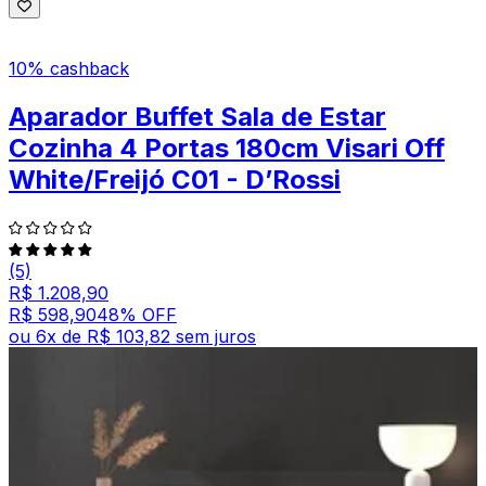
10% cashback
Aparador Buffet Sala de Estar
Cozinha 4 Portas 180cm Visari Off
White/Freijó C01 - D’Rossi
(5)
R$ 1.208,90
R$ 598,90
48
% OFF
ou
6
x de
R$ 103,82
sem juros