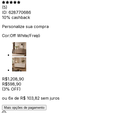
(
5
)
ID:
628770686
10% cashback
Personalize sua compra
Cor:
Off White/Freijó
R$
1.208,90
R$
598
,
90
(3% OFF)
ou
6
x de
R$ 103,82
sem juros
Mais opções de pagamento