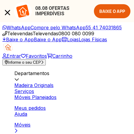
08.08 OFERTAS 
BAIXE O APP
IMPERDÍVEIS
WhatsApp
Compre pelo WhatsApp
55 41 74031865
Televendas
Televendas
0800 080 0099
Baixe o App
Baixe o App
Lojas
Lojas Físicas
Entrar
Favoritos
Carrinho
Informe o seu CEP
Departamentos
Madeira Originals
Serviços
Móveis Planejados
Meus pedidos
Ajuda
Móveis