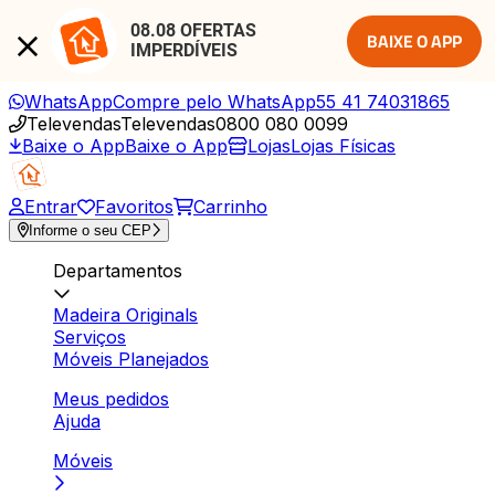
08.08 OFERTAS 
BAIXE O APP
IMPERDÍVEIS
WhatsApp
Compre pelo WhatsApp
55 41 74031865
Televendas
Televendas
0800 080 0099
Baixe o App
Baixe o App
Lojas
Lojas Físicas
Entrar
Favoritos
Carrinho
Informe o seu CEP
Departamentos
Madeira Originals
Serviços
Móveis Planejados
Meus pedidos
Ajuda
Móveis