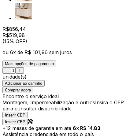
R$
856,44
R$
519
,
98
(15% OFF)
ou
6
x de
R$ 101,96
sem juros
Mais opções de pagamento
unidade(s)
Adicionar ao carrinho
Comprar agora
Encontre o serviço ideal
Montagem, Impermeabilização e outros
Insira o CEP
para consultar disponibilidade
Inserir CEP
Inserir CEP
+
12
meses de garantia em até
6
x R$
14,83
Assistência credenciada em todo o país