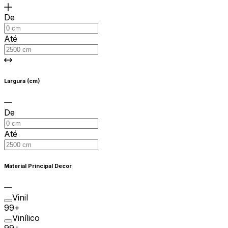
De
Até
Largura (cm)
De
Até
Material Principal Decor
Vinil
99+
Vinílico
99+