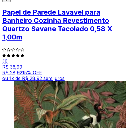
Papel de Parede Lavavel para
Banheiro Cozinha Revestimento
Quartzo Savane Tacolado 0,58 X
1,00m
(1)
R$ 36,99
R$ 28,92
15
% OFF
ou
1
x de
R$ 28,92
sem juros