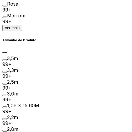
Rosa
99+
Marrom
99+
Ver mais
Tamanho do Produto
3,5m
99+
3,3m
99+
2,5m
99+
3,0m
99+
1,06 x 15,60M
99+
2,2m
99+
2,8m