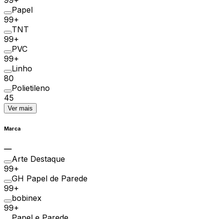
Papel
99+
TNT
99+
PVC
99+
Linho
80
Polietileno
45
Ver mais
Marca
Arte Destaque
99+
GH Papel de Parede
99+
bobinex
99+
Papel e Parede