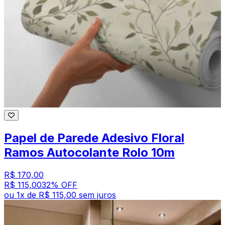
Papel de Parede Adesivo Floral
Ramos Autocolante Rolo 10m
R$ 170,00
R$ 115,00
32
% OFF
ou
1
x de
R$ 115,00
sem juros