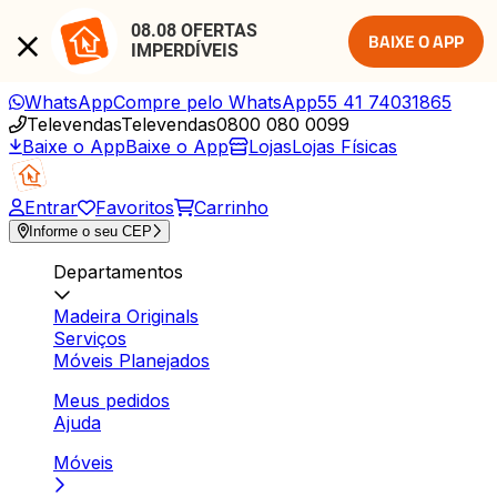
08.08 OFERTAS 
BAIXE O APP
IMPERDÍVEIS
WhatsApp
Compre pelo WhatsApp
55 41 74031865
Televendas
Televendas
0800 080 0099
Baixe o App
Baixe o App
Lojas
Lojas Físicas
Entrar
Favoritos
Carrinho
Informe o seu CEP
Departamentos
Madeira Originals
Serviços
Móveis Planejados
Meus pedidos
Ajuda
Móveis