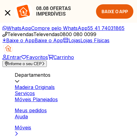
08.08 OFERTAS 
BAIXE O APP
IMPERDÍVEIS
WhatsApp
Compre pelo WhatsApp
55 41 74031865
Televendas
Televendas
0800 080 0099
Baixe o App
Baixe o App
Lojas
Lojas Físicas
Entrar
Favoritos
Carrinho
Informe o seu CEP
Departamentos
Madeira Originals
Serviços
Móveis Planejados
Meus pedidos
Ajuda
Móveis