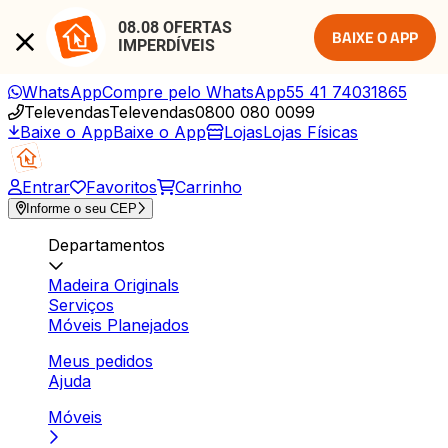
08.08 OFERTAS 
BAIXE O APP
IMPERDÍVEIS
WhatsApp
Compre pelo WhatsApp
55 41 74031865
Televendas
Televendas
0800 080 0099
Baixe o App
Baixe o App
Lojas
Lojas Físicas
Entrar
Favoritos
Carrinho
Informe o seu CEP
Departamentos
Madeira Originals
Serviços
Móveis Planejados
Meus pedidos
Ajuda
Móveis