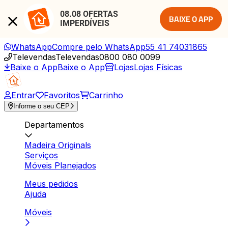
08.08 OFERTAS 
BAIXE O APP
IMPERDÍVEIS
WhatsApp
Compre pelo WhatsApp
55 41 74031865
Televendas
Televendas
0800 080 0099
Baixe o App
Baixe o App
Lojas
Lojas Físicas
Entrar
Favoritos
Carrinho
Informe o seu CEP
Departamentos
Madeira Originals
Serviços
Móveis Planejados
Meus pedidos
Ajuda
Móveis