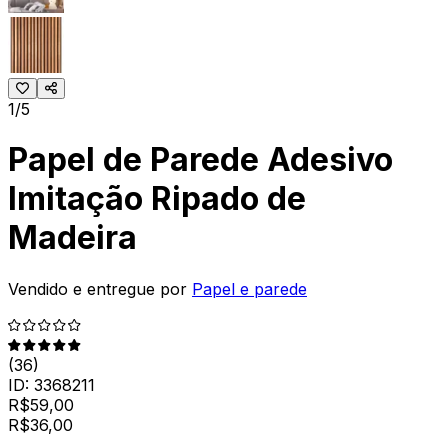
1/5
Papel de Parede Adesivo
Imitação Ripado de
Madeira
Vendido e entregue por
Papel e parede
(
36
)
ID:
3368211
R$
59,00
R$
36
,
00