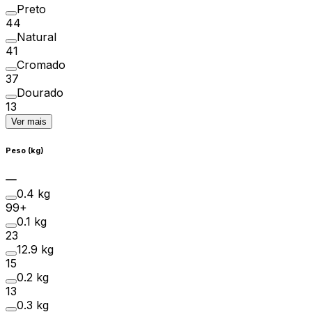
Preto
44
Natural
41
Cromado
37
Dourado
13
Ver mais
Peso (kg)
0.4 kg
99+
0.1 kg
23
12.9 kg
15
0.2 kg
13
0.3 kg