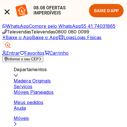
08.08 OFERTAS 
BAIXE O APP
IMPERDÍVEIS
WhatsApp
Compre pelo WhatsApp
55 41 74031865
Televendas
Televendas
0800 080 0099
Baixe o App
Baixe o App
Lojas
Lojas Físicas
Entrar
Favoritos
Carrinho
Informe o seu CEP
Departamentos
Madeira Originals
Serviços
Móveis Planejados
Meus pedidos
Ajuda
Móveis