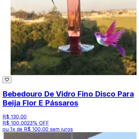
Bebedouro De Vidro Fino Disco Para
Beija Flor E Pássaros
R$ 130,00
R$ 100,00
23
% OFF
ou
1
x de
R$ 100,00
sem juros