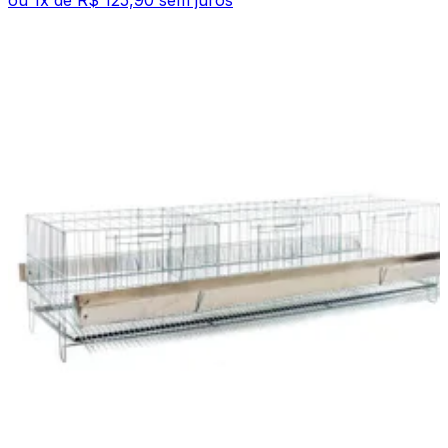
ou
1
x de
R$ 125,90
sem juros