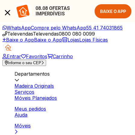
08.08 OFERTAS 
BAIXE O APP
IMPERDÍVEIS
WhatsApp
Compre pelo WhatsApp
55 41 74031865
Televendas
Televendas
0800 080 0099
Baixe o App
Baixe o App
Lojas
Lojas Físicas
Entrar
Favoritos
Carrinho
Informe o seu CEP
Departamentos
Madeira Originals
Serviços
Móveis Planejados
Meus pedidos
Ajuda
Móveis