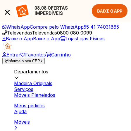
08.08 OFERTAS 
BAIXE O APP
IMPERDÍVEIS
WhatsApp
Compre pelo WhatsApp
55 41 74031865
Televendas
Televendas
0800 080 0099
Baixe o App
Baixe o App
Lojas
Lojas Físicas
Entrar
Favoritos
Carrinho
Informe o seu CEP
Departamentos
Madeira Originals
Serviços
Móveis Planejados
Meus pedidos
Ajuda
Móveis