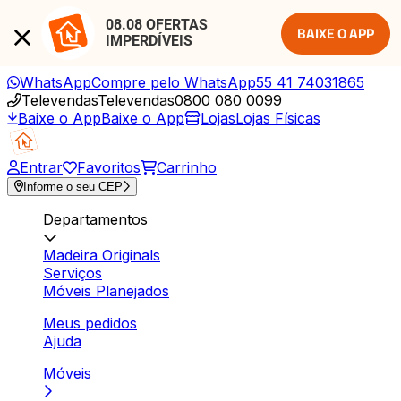
08.08 OFERTAS 
BAIXE O APP
IMPERDÍVEIS
WhatsApp
Compre pelo WhatsApp
55 41 74031865
Televendas
Televendas
0800 080 0099
Baixe o App
Baixe o App
Lojas
Lojas Físicas
Entrar
Favoritos
Carrinho
Informe o seu CEP
Departamentos
Madeira Originals
Serviços
Móveis Planejados
Meus pedidos
Ajuda
Móveis