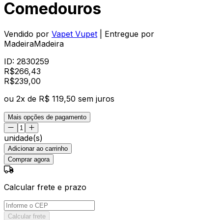
Comedouros
Vendido por
Vapet Vupet
| Entregue por
MadeiraMadeira
ID:
2830259
R$
266,43
R$
239
,
00
ou
2
x de
R$ 119,50
sem juros
Mais opções de pagamento
unidade(s)
Adicionar ao carrinho
Comprar agora
Calcular frete e prazo
Calcular frete