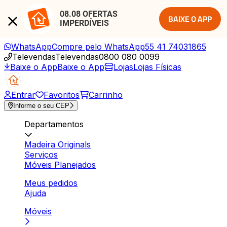
08.08 OFERTAS 
BAIXE O APP
IMPERDÍVEIS
WhatsApp
Compre pelo WhatsApp
55 41 74031865
Televendas
Televendas
0800 080 0099
Baixe o App
Baixe o App
Lojas
Lojas Físicas
Entrar
Favoritos
Carrinho
Informe o seu CEP
Departamentos
Madeira Originals
Serviços
Móveis Planejados
Meus pedidos
Ajuda
Móveis