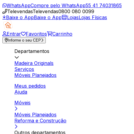
WhatsApp
Compre pelo WhatsApp
55 41 74031865
Televendas
Televendas
0800 080 0099
Baixe o App
Baixe o App
Lojas
Lojas Físicas
Entrar
Favoritos
Carrinho
Informe o seu CEP
Departamentos
Madeira Originals
Serviços
Móveis Planejados
Meus pedidos
Ajuda
Móveis
Móveis Planejados
Reforma e Construção
Outros departamentos