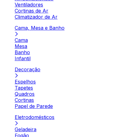
Ventiladores
Cortinas de Ar
Climatizador de Ar
Cama, Mesa e Banho
Cama
Mesa
Banho
Infantil
Decoração
Espelhos
Tapetes
Quadros
Cortinas
Papel de Parede
Eletrodomésticos
Geladeira
Fogão